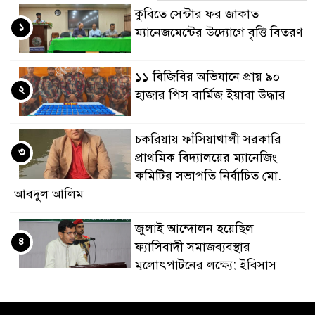
কুবিতে সেন্টার ফর জাকাত
১
ম্যানেজমেন্টের উদ্যোগে বৃত্তি বিতরণ
১১ বিজিবির অভিযানে প্রায় ৯০
২
হাজার পিস বার্মিজ ইয়াবা উদ্ধার
চকরিয়ায় ফাঁসিয়াখালী সরকারি
৩
প্রাথমিক বিদ্যালয়ের ম্যানেজিং
কমিটির সভাপতি নির্বাচিত মো.
আবদুল আলিম
জুলাই আন্দোলন হয়েছিল
৪
ফ্যাসিবাদী সমাজব্যবস্থার
মূলোৎপাটনের লক্ষ্যে; ইবিসাস
সভাপতি