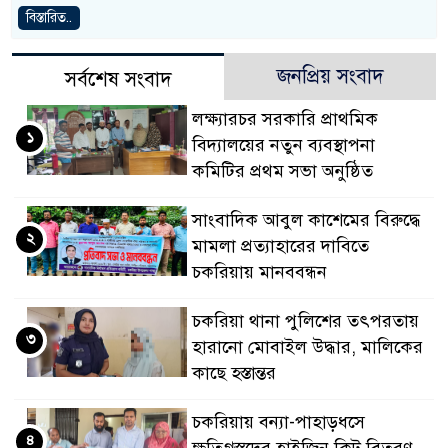
বিস্তারিত..
জনপ্রিয় সংবাদ
সর্বশেষ সংবাদ
লক্ষ্যারচর সরকারি প্রাথমিক
১
বিদ্যালয়ের নতুন ব্যবস্থাপনা
কমিটির প্রথম সভা অনুষ্ঠিত
সাংবাদিক আবুল কাশেমের বিরুদ্ধে
২
মামলা প্রত্যাহারের দাবিতে
চকরিয়ায় মানববন্ধন
চকরিয়া থানা পুলিশের তৎপরতায়
৩
হারানো মোবাইল উদ্ধার, মালিকের
কাছে হস্তান্তর
চকরিয়ায় বন্যা-পাহাড়ধসে
৪