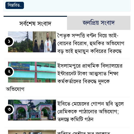
বিস্তারিত..
জনপ্রিয় সংবাদ
সর্বশেষ সংবাদ
পৈতৃক সম্পত্তি বণ্টন নিয়ে ভাই-
১
বোনের বিরোধ, হুমকির অভিযোগ
বড় ভাই হুমায়ুন কবিরের বিরুদ্ধে
​ইসলামপুরে প্রাথমিক বিদ্যালয়ের
২
ইন্টারনেট টাকা আত্মসাত শিক্ষা
কর্মকর্তাদের বিরুদ্ধে দুদকে
অভিযোগ
ইবিতে মেয়েদের গোপন ছবি তুলে
৩
প্রেমিককে পাঠানোর অভিযোগ;
তদন্তে কমিটি গঠন