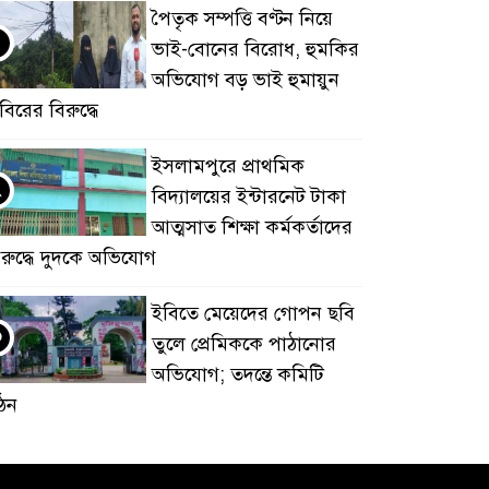
পৈতৃক সম্পত্তি বণ্টন নিয়ে
ভাই-বোনের বিরোধ, হুমকির
অভিযোগ বড় ভাই হুমায়ুন
বিরের বিরুদ্ধে
​ইসলামপুরে প্রাথমিক
২
বিদ্যালয়ের ইন্টারনেট টাকা
আত্মসাত শিক্ষা কর্মকর্তাদের
িরুদ্ধে দুদকে অভিযোগ
ইবিতে মেয়েদের গোপন ছবি
৩
তুলে প্রেমিককে পাঠানোর
অভিযোগ; তদন্তে কমিটি
ঠন
কুবিতে সেন্টার ফর জাকাত
৪