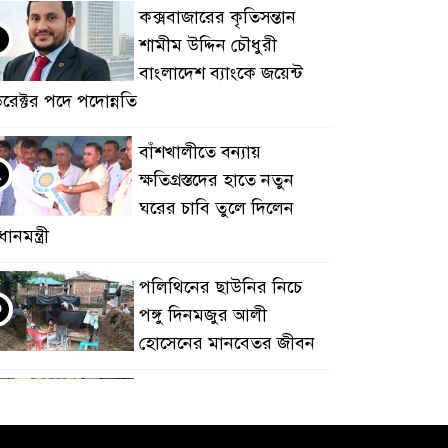
কক্সবাজারের কৃতিসন্তান
শামীম উদ্দিন চৌধুরী
বাংলাদেশ ব্যাংকে জয়েন্ট
িরেক্টর পদে পদোন্নতি
বাঁশখালীতে বন্যায়
২
ক্ষতিগ্রস্তদের হাতে নতুন
ঘরের চাবি তুলে দিলেন
রধানমন্ত্রী
পলিথিনের ছাউনির নিচে
৩
পঙ্গু দিনমজুর আলী
হোসেনের মানবেতর জীবন
চকরিয়ায় ট্রেনে কাটা পড়ে
৪
অজ্ঞাত নারীর মৃত্যু