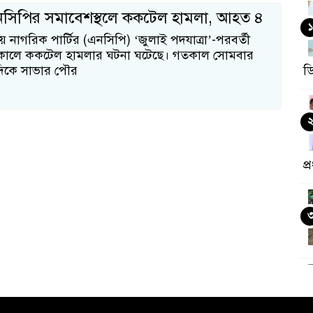
নসিপির সমাবেশস্থলে ককটেল হামলা, আহত ৪
১
 নাগরিক পার্টির (এনসিপি) ‘জুলাই পদযাত্রা’-পরবর্তী
কালে ককটেল হামলার ঘটনা ঘটেছে। গতকাল সোমবার
দিকে সাভার পৌর
ড
প্