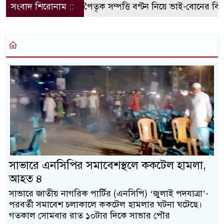
সংবাদ শিরোনাম ::
পৈতৃক সম্পত্তি বণ্টন নিয়ে ভাই-বোনের বির
সাভারে এনসিপির সমাবেশস্থলে ককটেল হামলা,
আহত ৪
সাভারে জাতীয় নাগরিক পার্টির (এনসিপি) ‘জুলাই পদযাত্রা’-
পরবর্তী সমাবেশ চলাকালে ককটেল হামলার ঘটনা ঘটেছে।
গতকাল সোমবার রাত ১০টার দিকে সাভার পৌর