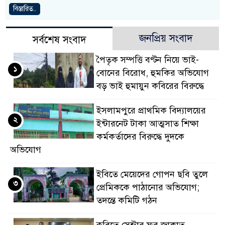
বিস্তারিত..
জনপ্রিয় সংবাদ
সর্বশেষ সংবাদ
পৈতৃক সম্পত্তি বণ্টন নিয়ে ভাই-
১
বোনের বিরোধ, হুমকির অভিযোগ
বড় ভাই হুমায়ুন কবিরের বিরুদ্ধে
​ইসলামপুরে প্রাথমিক বিদ্যালয়ের
২
ইন্টারনেট টাকা আত্মসাত শিক্ষা
কর্মকর্তাদের বিরুদ্ধে দুদকে
অভিযোগ
ইবিতে মেয়েদের গোপন ছবি তুলে
৩
প্রেমিককে পাঠানোর অভিযোগ;
তদন্তে কমিটি গঠন