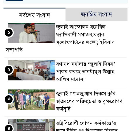
জনপ্রিয় সংবাদ
সর্বশেষ সংবাদ
জুলাই আন্দোলন হয়েছিল
১
ফ্যাসিবাদী সমাজব্যবস্থার
মূলোৎপাটনের লক্ষ্যে; ইবিসাস
সভাপতি
যথাযথ মর্যাদায় ‘জুলাই দিবস’
২
পালন করছে তানযীমুল উম্মাহ
আলিম মাদ্রাসা
জুলাই গণঅভ্যুত্থান দিবসে কুবি
৩
ছাত্রদলের পরিচ্ছন্নতা ও বৃক্ষরোপণ
কর্মসূচি
রাষ্ট্রবিরোধী গোপন কর্মকাণ্ডে’র
৪
দায়ে ইবির ৪৪ শিক্ষকের বিরুদ্ধে