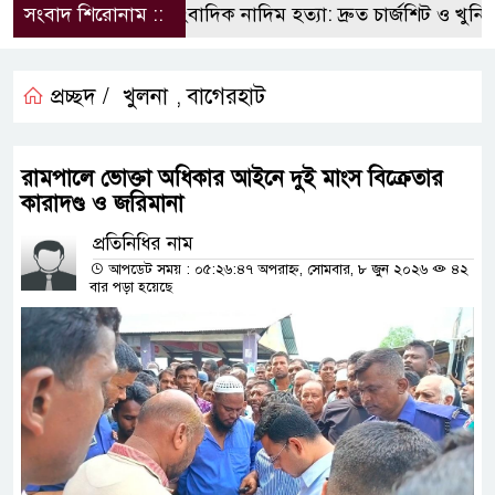
সংবাদ শিরোনাম ::
সাংবাদিক নাদিম হত্যা: দ্রুত চার্জশিট ও খুনিদের
প্রচ্ছদ /
খুলনা
বাগেরহাট
,
রামপালে ভোক্তা অধিকার আইনে দুই মাংস বিক্রেতার
কারাদণ্ড ও জরিমানা
প্রতিনিধির নাম
আপডেট সময় : ০৫:২৬:৪৭ অপরাহ্ন, সোমবার, ৮ জুন ২০২৬
৪২
বার পড়া হয়েছে