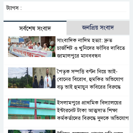
ট্যাগস :
জনপ্রিয় সংবাদ
সর্বশেষ সংবাদ
সাংবাদিক নাদিম হত্যা: দ্রুত
চার্জশিট ও খুনিদের ফাঁসির দাবিতে
জামালপুরে মানববন্ধন
পৈতৃক সম্পত্তি বণ্টন নিয়ে ভাই-
বোনের বিরোধ, হুমকির অভিযোগ
বড় ভাই হুমায়ুন কবিরের বিরুদ্ধে
​ইসলামপুরে প্রাথমিক বিদ্যালয়ের
ইন্টারনেট টাকা আত্মসাত শিক্ষা
কর্মকর্তাদের বিরুদ্ধে দুদকে অভিযোগ