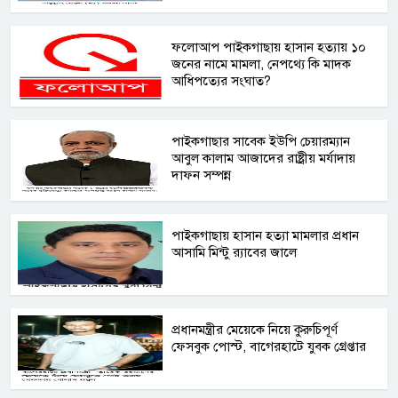
ফলোআপ পাইকগাছায় হাসান হত্যায় ১০
জনের নামে মামলা, নেপথ্যে কি মাদক
আধিপত্যের সংঘাত?
পাইকগাছার সাবেক ইউপি চেয়ারম্যান
আবুল কালাম আজাদের রাষ্ট্রীয় মর্যাদায়
দাফন সম্পন্ন
পাইকগাছায় হাসান হত্যা মামলার প্রধান
আসামি মিন্টু র‍্যাবের জালে
প্রধানমন্ত্রীর মেয়েকে নিয়ে কুরুচিপূর্ণ
ফেসবুক পোস্ট, বাগেরহাটে যুবক গ্রেপ্তার