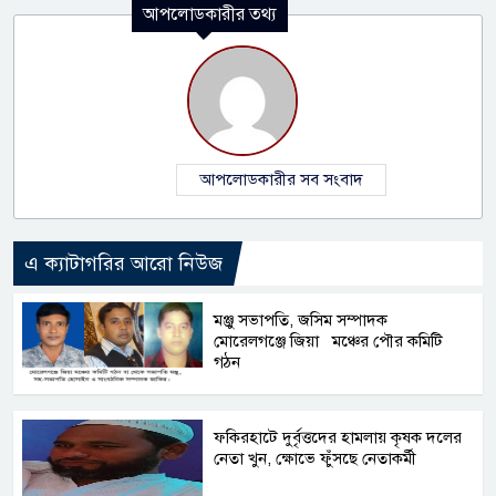
আপলোডকারীর তথ্য
আপলোডকারীর সব সংবাদ
এ ক্যাটাগরির আরো নিউজ
মঞ্জু সভাপতি, জসিম সম্পাদক
মোরেলগঞ্জে জিয়া মঞ্চের পৌর কমিটি
গঠন
ফকিরহাটে দুর্বৃত্তদের হামলায় কৃষক দলের
নেতা খুন, ক্ষোভে ফুঁসছে নেতাকর্মী