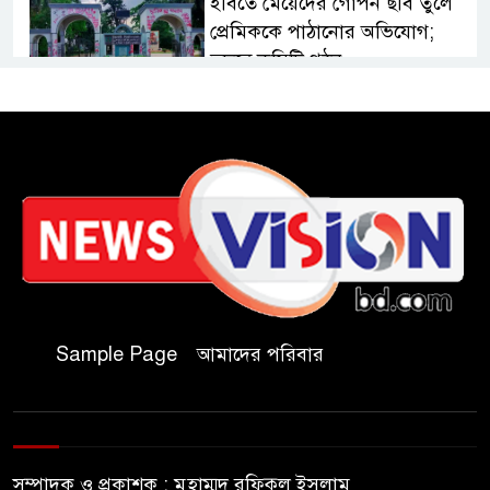
ইবিতে মেয়েদের গোপন ছবি তুলে
প্রেমিককে পাঠানোর অভিযোগ;
তদন্তে কমিটি গঠন
কুবিতে সেন্টার ফর জাকাত
ম্যানেজমেন্টের উদ্যোগে বৃত্তি বিতরণ
১১ বিজিবির অভিযানে প্রায় ৯০
হাজার পিস বার্মিজ ইয়াবা উদ্ধার
চকরিয়ায় ফাঁসিয়াখালী সরকারি
প্রাথমিক বিদ্যালয়ের ম্যানেজিং
Sample Page
আমাদের পরিবার
কমিটির সভাপতি নির্বাচিত মো.
আবদুল আলিম
জুলাই আন্দোলন হয়েছিল
সম্পাদক ও প্রকাশক : মুহাম্মদ রফিকুল ইসলাম
ফ্যাসিবাদী সমাজব্যবস্থার