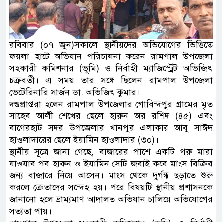
রবিবার (০৭ জুন)সকালে স্থানীয়দের অভিযোগের ভিত্তিতে
ফয়লা হাটে অভিযান পরিচালনা করেন রামপাল উপজেলা
সহকারী কমিশনার (ভূমি) ও নির্বাহী ম্যাজিস্ট্রেট অভিজিৎ
চক্রবর্তী। এ সময় তার সঙ্গে ছিলেন রামপাল উপজেলা
ভেটেরিনারি সার্জন ডা. অভিজিৎ কুমার।
দণ্ডপ্রাপ্তরা হলেন রামপাল উপজেলার গোবিন্দপুর গ্রামের মৃত
সাহেব আলী শেখের ছেলে হারুন অর রশিদ (৪৫) এবং
বাগেরহাট সদর উপজেলার খানপুর এলাকার আবু সাঈদ
হাওলাদারের ছেলে ইয়ামিন হাওলাদার (৩০)।
স্থানীয় সূত্রে জানা গেছে, বাজারের পাশে একটি গরু মারা
যাওয়ার পর হারুন ও ইয়ামিন সেটি জবাই করে মাংস বিক্রির
জন্য বাজারে নিয়ে আসেন। মাংস থেকে দুর্গন্ধ ছড়াতে শুরু
করলে ক্রেতাদের সন্দেহ হয়। পরে বিষয়টি স্থানীয় প্রশাসনকে
জানানো হলে ভ্রাম্যমাণ আদালত অভিযান চালিয়ে অভিযোগের
সত্যতা পায়।