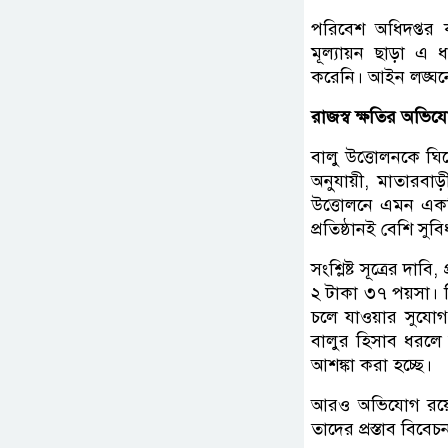
পরিবেশ অধিদপ্তর 
মূল্যায়ন ছাড়া এ
করেনি। আইন লঙ্ঘনের
রাজস্ব ক্ষতির অভিয
বালু উত্তোলনকে ঘিরে
অনুযায়ী, মাতারবাড়
উত্তোলনে এমন একটি 
প্রতিষ্ঠানই বেশি সুবি
সংশ্লিষ্ট সূত্রের দা
২ টাকা ৩৭ পয়সা। বি
চলে যাওয়ার সুযোগ
বালুর হিসাব ধরলে 
আশঙ্কা করা হচ্ছে।
আরও অভিযোগ রয়েছে,
তাদের প্রস্তাব বিবেচ