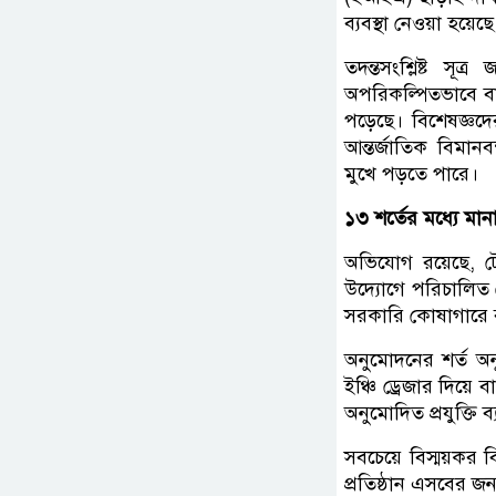
ব্যবস্থা নেওয়া হয়েছে
তদন্তসংশ্লিষ্ট সূ
অপরিকল্পিতভাবে বা
পড়েছে। বিশেষজ্ঞদে
আন্তর্জাতিক বিমান
মুখে পড়তে পারে।
১৩ শর্তের মধ্যে মান
অভিযোগ রয়েছে, টো
উদ্যোগে পরিচালিত 
সরকারি কোষাগারে রয
অনুমোদনের শর্ত অন
ইঞ্চি ড্রেজার দিয়
অনুমোদিত প্রযুক্তি
সবচেয়ে বিস্ময়কর ব
প্রতিষ্ঠান এসবের 