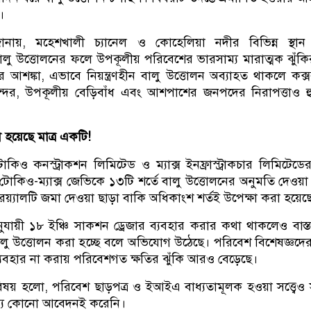
।
ত্র জানায়, মহেশখালী চ্যানেল ও কোহেলিয়া নদীর বিভিন্ন স্থা
লু উত্তোলনের ফলে উপকূলীয় পরিবেশের ভারসাম্য মারাত্মক ঝুঁকি
র আশঙ্কা, এভাবে নিয়ন্ত্রণহীন বালু উত্তোলন অব্যাহত থাকলে কক্
বন্দর, উপকূলীয় বেড়িবাঁধ এবং আশপাশের জনপদের নিরাপত্তাও 
া হয়েছে মাত্র একটি!
কিও কনস্ট্রাকশন লিমিটেড ও ম্যাক্স ইনফ্রাস্ট্রাকচার লিমিটেড
টোকিও-ম্যাক্স জেভিকে ১৩টি শর্তে বালু উত্তোলনের অনুমতি দেওয়
়্যালটি জমা দেওয়া ছাড়া বাকি অধিকাংশ শর্তই উপেক্ষা করা হয়েছ
ুযায়ী ১৮ ইঞ্চি সাকশন ড্রেজার ব্যবহার করার কথা থাকলেও বাস্
ে বালু উত্তোলন করা হচ্ছে বলে অভিযোগ উঠেছে। পরিবেশ বিশেষজ্ঞদে
 ব্যবহার না করায় পরিবেশগত ক্ষতির ঝুঁকি আরও বেড়েছে।
িষয় হলো, পরিবেশ ছাড়পত্র ও ইআইএ বাধ্যতামূলক হওয়া সত্ত্বেও সংশ
জন্য কোনো আবেদনই করেনি।