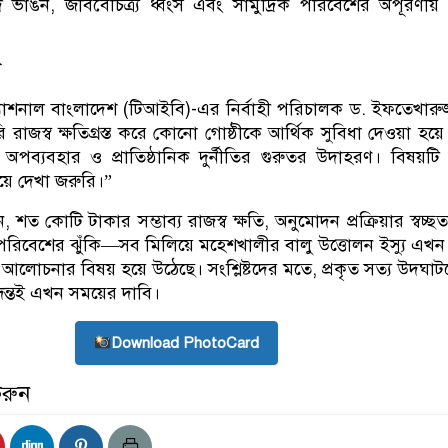
দে ভাঙন, জীববৈচিত্র্য ধ্বংস এবং সামুদ্রিক পরিবেশের অপূরণীয় 
ি
টারন্যাশনাল বাংলাদেশ (টিআইবি)-এর নির্বাহী পরিচালক ড. ইফতেখারুজ
রাজস্ব ক্ষতিগ্রস্ত করে কোনো গোষ্ঠীকে আর্থিক সুবিধা দেওয়া হয়ে
পব্যবহার ও প্রাতিষ্ঠানিক দুর্নীতির গুরুতর উদাহরণ। বিষয়টি স
য়ে দেখা জরুরি।”
ত কোটি টাকার সম্ভাব্য রাজস্ব ক্ষতি, অনুমোদন প্রক্রিয়ার স্বচ্ছতা
 পরিবেশের ঝুঁকি—সব মিলিয়ে মহেশখালীর বালু উত্তোলন ইস্যু এখন স্
় আলোচনার বিষয় হয়ে উঠেছে। সংশ্লিষ্টদের মতে, প্রকৃত সত্য উদঘাটন
তদন্তই এখন সময়ের দাবি।
Download PhotoCard
করুন