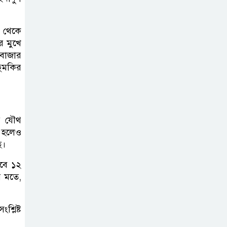
পরিচ্ছন্নতা ও বৃক্ষরোপণ কর্মসূচি
ন থেকে
রাষ্ট্রবিরোধী গোপন
র মুখে
কর্মকাণ্ডে’র দায়ে
সবাজার
ইবির ৪৪ শিক্ষকের
হুমকির
বিরুদ্ধে তদন্ত কমিটি
ইসলামপুরে ‘জুলাই
ের যৌথ
গণঅভ্যুত্থান দিবস
া হলেও
উপলক্ষ্যে আলোচনা
ে।
সভা ও সংবর্ধনা অনুষ্ঠান অনুষ্ঠিত
তবে ১২
র মতে,
গণভোটের রায়
জুলাই সনদ
বাস্তবায়নের
্লিষ্ট
আহ্বান,ইসলামপুরে জামায়াতের