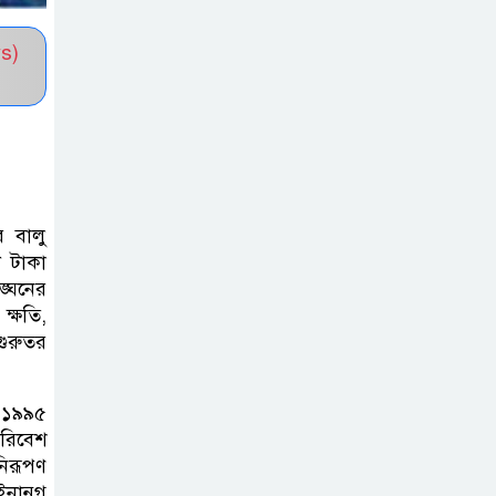
সভাপতি নির্বাচিত মো. আবদুল আলিম
s)
জুলাই আন্দোলন
হয়েছিল ফ্যাসিবাদী
সমাজব্যবস্থার
মূলোৎপাটনের লক্ষ্যে; ইবিসাস
সভাপতি
ে বালু
ি টাকা
যথাযথ মর্যাদায়
ঙ্ঘনের
‘জুলাই দিবস’
ক্ষতি,
পালন করছে
গুরুতর
তানযীমুল উম্মাহ আলিম মাদ্রাসা
, ১৯৯৫
জুলাই গণঅভ্যুত্থান
পরিবেশ
দিবসে কুবি
নিরূপণ
ছাত্রদলের
ইনানুগ