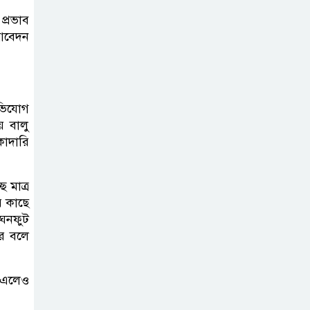
গণমিছিল ও সমাবেশ
্রভাব
 আবেদন
জুলাই বিপ্লবের
চেতনায় দীপ্ত
ইসলামপুর: রক্তে
কেনা নতুন ভোরে স্মরণের বাঁধভাঙা
অভিযোগ
় বালু
উচ্ছ্বাস
কাদারি
ে মাত্র
র কাছে
 ঘনফুট
রে বলে
ে এলেও