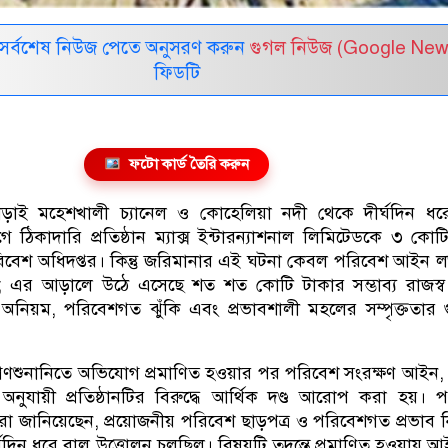
সর্বশেষ নিউজ পেতে অনুসরণ করুন
গুগল নিউজ (Google New
ফিডটি
ফটো কার্ড তৈরি করুন
াড়াই মহেশখালী চ্যানেল ও কোহেলিয়া নদী থেকে দীর্ঘদিন ধর
 ঠিকাদারি প্রতিষ্ঠান ম্যাক্স ইন্টারন্যাশনাল লিমিটেডকে ৩ কোট
বেশ অধিদপ্তর। কিন্তু জরিমানার এই ঘটনা কেবল পরিবেশ আইন ল
য়; এর আড়ালে উঠে এসেছে শত শত কোটি টাকার সম্ভাব্য রাজস্ব 
য় অনিয়ম, পরিবেশগত ঝুঁকি এবং প্রভাবশালী মহলের সম্পৃক্ততার 
 গণশুনানিতে অভিযোগ প্রমাণিত হওয়ার পর পরিবেশ সংরক্ষণ আইন
ুযায়ী প্রতিষ্ঠানটির বিরুদ্ধে আর্থিক দণ্ড আরোপ করা হয়। 
ারা জানিয়েছেন, প্রয়োজনীয় পরিবেশ ছাড়পত্র ও পরিবেশগত প্রভাব 
ঘদিন ধরে বালু উত্তোলন চলছিল। বিষয়টি তদন্তে প্রমাণিত হওয়ায় আ