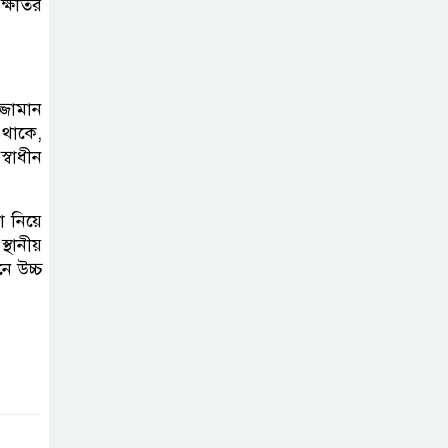
ক্ষতির
্জামান
 থাকে,
্বাধীন
 নিয়ে
থানীয়
ে উচ্চ