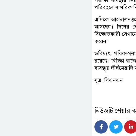
পরিবহনে সামরিক বিমা
এদিকে আন্দোলনস্থলে 
আসছেন। দিনের বে
বিক্ষোভকারী সেখানে
করেন।
ভবিষ্যৎ পরিকল্পন
রয়েছে। বিভিন্ন র
ব্যবস্থায় দীর্ঘমেয়াদ
সূত্র: সিএনএন
নিউজটি শেয়ার 