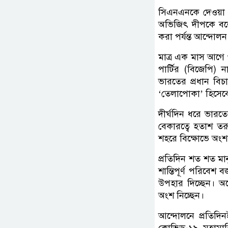
সিএনএনকে দেওয়া এ
অভিজিৎ দীপকে বলেন
করা পর্যন্ত আন্দোল
মাত্র এক মাস আগে গ
পার্টির (বিজেপি) 
ভারতের প্রধান বিচ
‘তেলাপোকা’ হিসেবে
দীর্ঘদিন ধরে ভারতের 
বেকারত্বে হতাশ তর
শহরে বিক্ষোভে অংশ নে
প্রতিদিন শত শত মান
শান্তিপূর্ণ পরিবেশ
উপহার দিচ্ছেন। অন
অংশ নিচ্ছেন।
আন্দোলনে প্রতিদিন
কোভিড-১৯ মহামারির