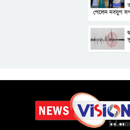
অ
পেলেন নবযুগ সম
জ
ভ