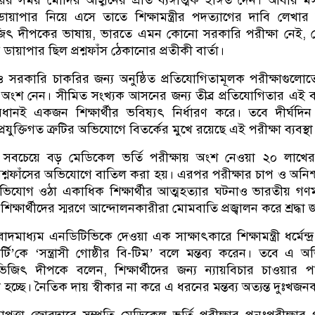
ায়াপার নিয়ে এসে তাতে শিক্ষামন্ত্রীর পদত্যাগের দাবি লেখার 
িৎ দীপকের ভাষায়, ভারতে এমন কোনো সরকারি পরীক্ষা নেই, 
ই ডায়াপার ছিল প্রশ্নফাঁস ঠেকানোর প্রতীকী বার্তা।
ও সরকারি চাকরির জন্য অনুষ্ঠিত প্রতিযোগিতামূলক পরীক্ষাগুলোতে
ী অংশ নেন। সীমিত সংখ্যক আসনের জন্য তীব্র প্রতিযোগিতার এই ব্যব
্যবধানই একজন শিক্ষার্থীর ভবিষ্যৎ নির্ধারণ করে। তবে দীর্ঘদি
 প্রযুক্তিগত ত্রুটির অভিযোগে বিতর্কের মুখে রয়েছে এই পরীক্ষা ব্যবস্থা
বচেয়ে বড় মেডিকেল ভর্তি পরীক্ষায় অংশ নেওয়া ২০ লাখে
প্রশ্নফাঁসের অভিযোগে বাতিল করা হয়। এরপর পরীক্ষার চাপ ও অনিশ্
ে অভিযোগ ওঠা একাধিক শিক্ষার্থীর আত্মহত্যার ঘটনাও ভারতীয় গণম
শিক্ষার্থীদের স্মরণে আন্দোলনকারীরা মোমবাতি প্রজ্বালন করে শ্রদ্ধা
মাধ্যম এনডিটিভিকে দেওয়া এক সাক্ষাৎকারে শিক্ষামন্ত্রী ধর্মেন্দ্র
ি’কে ‘সন্ত্রাসী গোষ্ঠীর বি-টিম’ বলে মন্তব্য করেন। তবে এ 
ভিজিৎ দীপকে বলেন, শিক্ষার্থীদের জন্য ন্যায়বিচার চাওয়ার পর
া হচ্ছে। নৈতিক দায় স্বীকার না করে এ ধরনের মন্তব্য অত্যন্ত দুঃখজন
িরাপত্তা জোরদারে সম্প্রতি মেডিকেল ভর্তি পরীক্ষার পুনঃপরীক্ষার প্র