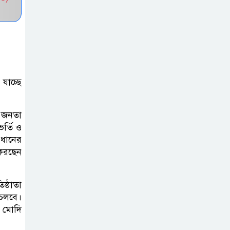
চকরিয়ায় বন্যা-
পাহাড়ধসে
ক্ষতিগ্রস্তদের
হাইজিন কিট বিতরণ
যাচ্ছে
চকরিয়ায় আবাসিক
হোটেলে পুলিশের
চ জনতা
অভিযান, গ্রেপ্তার-৩
র্তি ও
্রধানের
করছেন
কক্সবাজারের
কৃতিসন্তান শামীম
উদ্দিন চৌধুরী
ষ্ঠাতা
বাংলাদেশ ব্যাংকে জয়েন্ট ডিরেক্টর পদে
 চলবে।
 মোদি
পদোন্নতি