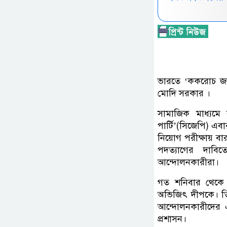
ভারতে ‘ককরোচ জনতা
মোদি সরকার ।
সামাজিক মাধ্যমে 
পার্টি’(সিজেপি) এব
নিয়োগ পরীক্ষায় বারব
পদত্যাগের দাবিত
আন্দোলনকারীরা।
গত শনিবার থেকে নয
অভিজিৎ দীপকে। তিনি
আন্দোলনকারীদের 
প্রশাসন।