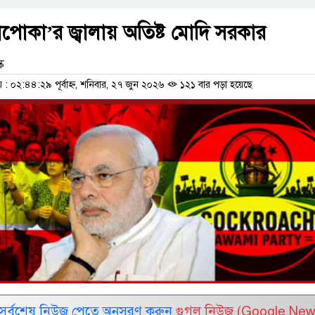
পোকা’র জ্বালায় অতিষ্ট মোদি সরকার
ক
 ০২:৪৪:২৯ পূর্বাহ্ন, শনিবার, ২৭ জুন ২০২৬
১২১ বার পড়া হয়েছে
সর্বশেষ নিউজ পেতে অনুসরণ করুন
গুগল নিউজ (Google New