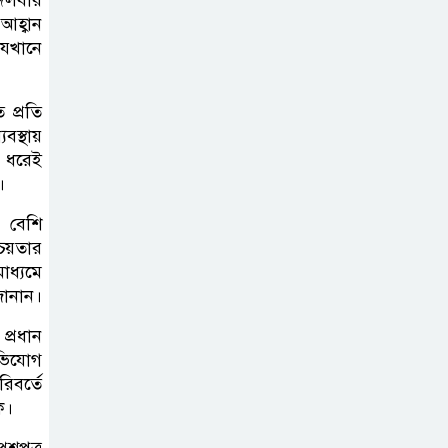
ফাইন্ডিং কমিটিতে
আহ্বান
চতুরতার আশ্রয় প্রশাসনের
যেখানে
 প্রতি
স্থায়
ন ধরেই
।
র বেশি
চয়তার
াধ্যমে
 জানান।
 প্রধান
অভিযোগ
িবর্তে
ক।
শ্নপত্র