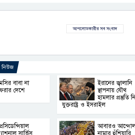
আপলোডকারীর সব সংবাদ
ো নিউজ
েসির বাবা না
ইরানের জ্বালানি
ফেরার দেশে
স্থাপনায় যৌথ
হামলার প্রস্তুতি নি
যুক্তরাষ্ট্র ও ইসরাইল
্রেসিডেন্সিয়াল
আবারও আন্দোল
্যাশনাল সার্ভিস
নামার হুঁশিয়ারি