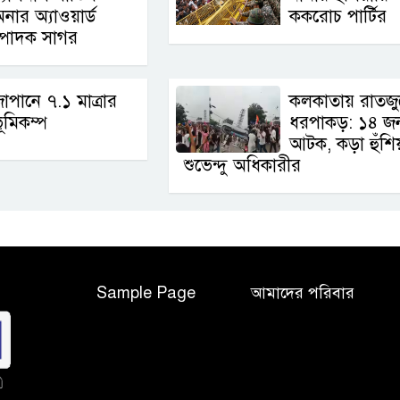
নার অ্যাওয়ার্ড
ককরোচ পার্টির
্পাদক সাগর
াপানে ৭.১ মাত্রার
কলকাতায় রাতজু
ূমিকম্প
ধরপাকড়: ১৪ জ
আটক, কড়া হুঁশি
শুভেন্দু অধিকারীর
Sample Page
আমাদের পরিবার