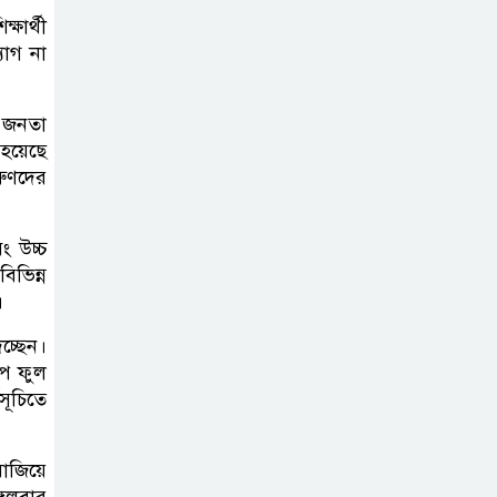
বাঁশখালীতে বন্যায়
ষার্থী
ক্ষতিগ্রস্তদের হাতে
যাগ না
নতুন ঘরের চাবি
তুলে দিলেন প্রধানমন্ত্রী
় জনতা
হয়েছে
পলিথিনের ছাউনির
রুণদের
নিচে পঙ্গু দিনমজুর
আলী হোসেনের
বং উচ্চ
মানবেতর জীবন
িভিন্ন
।
চকরিয়ায় ট্রেনে কাটা
চ্ছেন।
পড়ে অজ্ঞাত নারীর
াপ ফুল
মৃত্যু
সূচিতে
ইবিতে নিয়োগ
াজিয়ে
বিতর্ক, ফ্যাক্টস
্গলবার