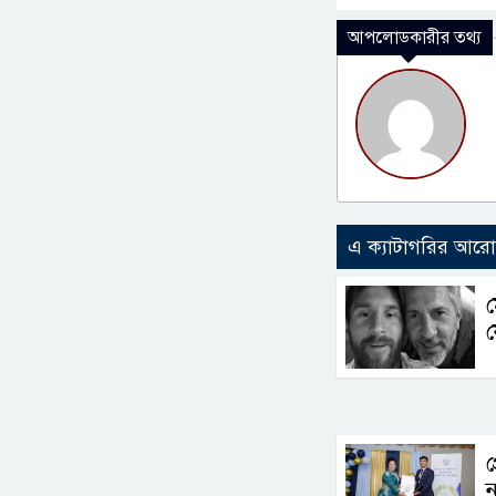
আপলোডকারীর তথ্য
এ ক্যাটাগরির আর
ম
প
ন