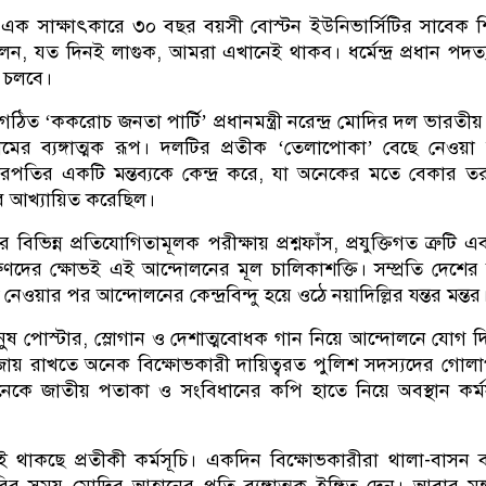
ক সাক্ষাৎকারে ৩০ বছর বয়সী বোস্টন ইউনিভার্সিটির সাবেক শিক্
, যত দিনই লাগুক, আমরা এখানেই থাকব। ধর্মেন্দ্র প্রধান পদত্
ন চলবে।
ঠিত ‘ককরোচ জনতা পার্টি’ প্রধানমন্ত্রী নরেন্দ্র মোদির দল ভারতীয
নামের ব্যঙ্গাত্মক রূপ। দলটির প্রতীক ‘তেলাপোকা’ বেছে নেওয়া 
ারপতির একটি মন্তব্যকে কেন্দ্র করে, যা অনেকের মতে বেকার ত
 আখ্যায়িত করেছিল।
বিভিন্ন প্রতিযোগিতামূলক পরীক্ষায় প্রশ্নফাঁস, প্রযুক্তিগত ত্রুটি এ
ুণদের ক্ষোভই এই আন্দোলনের মূল চালিকাশক্তি। সম্প্রতি দেশের ব
ওয়ার পর আন্দোলনের কেন্দ্রবিন্দু হয়ে ওঠে নয়াদিল্লির যন্তর মন্তর
ুষ পোস্টার, স্লোগান ও দেশাত্মবোধক গান নিয়ে আন্দোলনে যোগ দি
 বজায় রাখতে অনেক বিক্ষোভকারী দায়িত্বরত পুলিশ সদস্যদের গোল
েকে জাতীয় পতাকা ও সংবিধানের কপি হাতে নিয়ে অবস্থান কর্ম
ই থাকছে প্রতীকী কর্মসূচি। একদিন বিক্ষোভকারীরা থালা-বাসন ব
 সময় মোদির আহ্বানের প্রতি ব্যঙ্গাত্মক ইঙ্গিত দেন। আবার মঙ