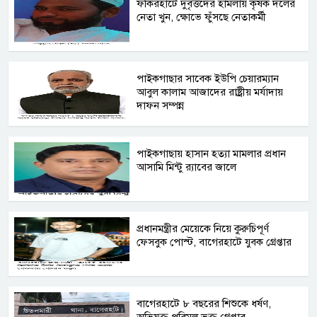
ফকিরহাটে দুর্বৃত্তদের হামলায় কৃষক দলের
নেতা খুন, ক্ষোভে ফুঁসছে নেতাকর্মী
পাইকগাছার সাবেক ইউপি চেয়ারম্যান
আবুল কালাম আজাদের রাষ্ট্রীয় মর্যাদায়
দাফন সম্পন্ন
পাইকগাছায় হাসান হত্যা মামলার প্রধান
আসামি মিন্টু র‍্যাবের জালে
প্রধানমন্ত্রীর মেয়েকে নিয়ে কুরুচিপূর্ণ
ফেসবুক পোস্ট, বাগেরহাটে যুবক গ্রেপ্তার
বাগেরহাটে ৮ বছরের শিশুকে ধর্ষণ,