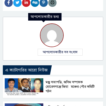
আপলোডকারীর তথ্য
আপলোডকারীর সব সংবাদ
এ ক্যাটাগরির আরো নিউজ
মঞ্জু সভাপতি, জসিম সম্পাদক
মোরেলগঞ্জে জিয়া মঞ্চের পৌর কমিটি
গঠন