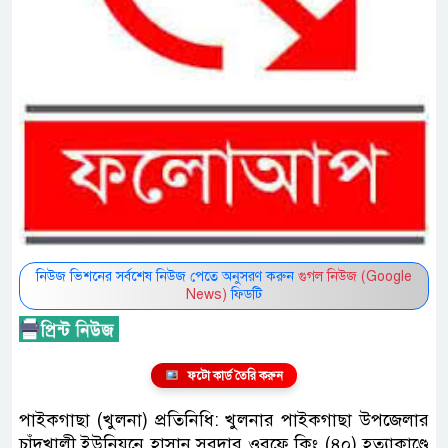
নিউজ ভিশনের সর্বশেষ নিউজ পেতে অনুসরণ করুন
গুগল নিউজ (Google
News)
ফিডটি
ফটো কার্ড তৈরি করুন
পাইকগাছা (খুলনা) প্রতিনিধি: খুলনার পাইকগাছা উপজেলার
চাঁদখালী ইউনিয়নে হাসান সরদার ওরফে কিং (৪০) হত্যাকাণ্ডে