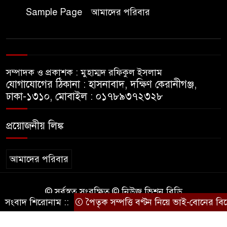
জুলাই আন্দোলন হয়েছিল
Sample Page
আমাদের পরিবার
ফ্যাসিবাদী সমাজব্যবস্থার
মূলোৎপাটনের লক্ষ্যে; ইবিসাস
সভাপতি
সম্পাদক ও প্রকাশক : মুহাম্মদ রফিকুল ইসলাম
যথাযথ মর্যাদায় ‘জুলাই দিবস’
যোগাযোগের ঠিকানা : হাসনাবাদ, দক্ষিণ কেরানীগঞ্জ,
পালন করছে তানযীমুল উম্মাহ
ঢাকা-১৩১০, মোবাইল : ০১৭৮৯৩৭২৩২৮
আলিম মাদ্রাসা
প্রয়োজনীয় লিঙ্ক
জুলাই গণঅভ্যুত্থান দিবসে কুবি
ছাত্রদলের পরিচ্ছন্নতা ও বৃক্ষরোপণ
কর্মসূচি
আমাদের পরিবার
রাষ্ট্রবিরোধী গোপন কর্মকাণ্ডে’র দায়ে
© সর্বস্বত্ব সংরক্ষিত © নিউজ ভিশন বিডি
ইবির ৪৪ শিক্ষকের বিরুদ্ধে তদন্ত
সংবাদ শিরোনাম ::
পৈতৃক সম্পত্তি বণ্টন নিয়ে ভাই-বোনের বিরো
কারিগরি সহযোগিতায়ঃ
BD IT
কমিটি