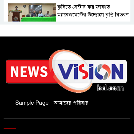
কুবিতে সেন্টার ফর জাকাত
ম্যানেজমেন্টের উদ্যোগে বৃত্তি বিতরণ
১১ বিজিবির অভিযানে প্রায় ৯০
হাজার পিস বার্মিজ ইয়াবা উদ্ধার
চকরিয়ায় ফাঁসিয়াখালী সরকারি
প্রাথমিক বিদ্যালয়ের ম্যানেজিং
কমিটির সভাপতি নির্বাচিত মো.
আবদুল আলিম
জুলাই আন্দোলন হয়েছিল
Sample Page
আমাদের পরিবার
ফ্যাসিবাদী সমাজব্যবস্থার
মূলোৎপাটনের লক্ষ্যে; ইবিসাস
সভাপতি