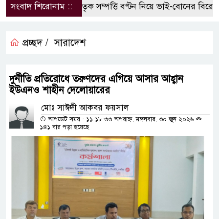
সংবাদ শিরোনাম ::
পৈতৃক সম্পত্তি বণ্টন নিয়ে ভাই-বোনের বিরোধ, হ
প্রচ্ছদ /
সারাদেশ
দুর্নীতি প্রতিরোধে তরুণদের এগিয়ে আসার আহ্বান
ইউএনও শাহীন দেলোয়ারের
মোঃ সাঈদী আকবর ফয়সাল
আপডেট সময় : ১১:১৮:৩৩ অপরাহ্ন, মঙ্গলবার, ৩০ জুন ২০২৬
১৪১ বার পড়া হয়েছে