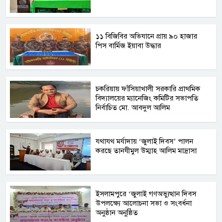
১১ বিজিবির অভিযানে প্রায় ৯০ হাজার
পিস বার্মিজ ইয়াবা উদ্ধার
চকরিয়ায় ফাঁসিয়াখালী সরকারি প্রাথমিক
বিদ্যালয়ের ম্যানেজিং কমিটির সভাপতি
নির্বাচিত মো. আবদুল আলিম
যথাযথ মর্যাদায় ‘জুলাই দিবস’ পালন
করছে তানযীমুল উম্মাহ আলিম মাদ্রাসা
ইসলামপুরে ‘জুলাই গণঅভ্যুত্থান দিবস
উপলক্ষ্যে আলোচনা সভা ও সংবর্ধনা
অনুষ্ঠান অনুষ্ঠিত