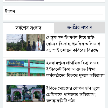
ট্যাগস :
জনপ্রিয় সংবাদ
সর্বশেষ সংবাদ
পৈতৃক সম্পত্তি বণ্টন নিয়ে ভাই-
বোনের বিরোধ, হুমকির অভিযোগ
বড় ভাই হুমায়ুন কবিরের বিরুদ্ধে
​ইসলামপুরে প্রাথমিক বিদ্যালয়ের
ইন্টারনেট টাকা আত্মসাত শিক্ষা
কর্মকর্তাদের বিরুদ্ধে দুদকে অভিযোগ
ইবিতে মেয়েদের গোপন ছবি তুলে
প্রেমিককে পাঠানোর অভিযোগ;
তদন্তে কমিটি গঠন