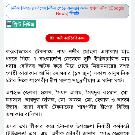
নিউজ ভিশনের সর্বশেষ নিউজ পেতে অনুসরণ করুন
গুগল নিউজ (Google
News)
ফিডটি
ফটো কার্ড তৈরি করুন
কক্সবাজারের টেকনাফে নাফ নদীর মোহনা এলাকায় মাছ
ধরতে গিয়ে ৭ বাংলাদেশি জেলেকে দুটি ইঞ্জিনচালিত মাছ
ধরার বোটসহ আটক করে নিয়ে গেছে মিয়ানমারের সশস্ত্র
গোষ্ঠী আরাকান আর্মি। সোমবার (১৫ জুন) সকাল আনুমানিক
৯টার দিকে শাহপরীর দ্বীপ সংলগ্ন সমুদ্রসীমায় এ ঘটনা ঘটে।
অপহৃত জেলরা হলেন, সৈয়দ আলম, সৈয়দুর রহমান, মো.
ফয়সাল, আবদুল জলিল, মো. আজম, মো. হেলাল ও আজম
উল্লাহ। তারা সবাই টেকনাফের শাহপরীর দ্বীপের বিভিন্ন
এলাকার বাসিন্দা।
এসব তথ্য স্বীকার করে টেকনাফ উপজেলা নির্বাহী কর্মকর্তা
(ইউএনও) এস. এম. অনীক চৌধুরী জানান, ‘সাত জেলেকে