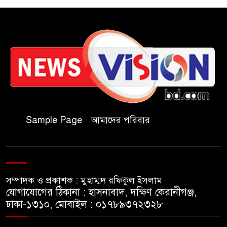
রাষ্ট্রপতি পদে অলি আহমদের
মনোনয়নপত্র সংগ্রহ ১১ দলীয়
ঐক্যের
‎শান্তিগঞ্জে অভিভাবকশূন্য প্রশাসন,
‎বিলাসিতায় কার্যক্রম-ভোগান্তিতে
জনগণ ‎
লক্ষ্যারচর সরকারি প্রাথমিক
Sample Page
আমাদের পরিবার
বিদ্যালয়ের নতুন ব্যবস্থাপনা কমিটির
প্রথম সভা অনুষ্ঠিত
সাংবাদিক আবুল কাশেমের বিরুদ্ধে
মামলা প্রত্যাহারের দাবিতে
সম্পাদক ও প্রকাশক : মুহাম্মদ রফিকুল ইসলাম
চকরিয়ায় মানববন্ধন
যোগাযোগের ঠিকানা : হাসনাবাদ, দক্ষিণ কেরানীগঞ্জ,
ঢাকা-১৩১০, মোবাইল : ০১৭৮৯৩৭২৩২৮
চকরিয়া থানা পুলিশের তৎপরতায়