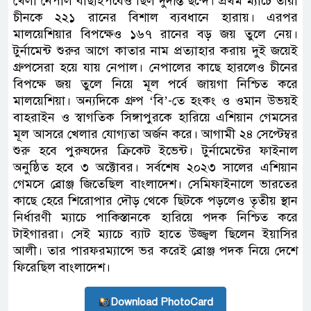
খেলা নেপাল বাছাইপর্বেও ছিল দুর্দান্ত ছন্দে। প্রথম ম্যাচে তারা
চীনকে ২২১ রানের বিশাল ব্যবধানে হারায়। এরপর
মালয়েশিয়ার বিপক্ষেও ১৬৭ রানের বড় জয় তুলে নেয়।
টুর্নামেন্ট শুরুর আগে কাতার নাম প্রত্যাহার করায় দুই জয়েই
গ্রুপসেরা হয়ে যায় নেপাল। নেপালের কাছে হারলেও চীনের
বিপক্ষে জয় তুলে নিয়ে মূল পর্বে জায়গা নিশ্চিত করে
মালয়েশিয়া। অন্যদিকে গ্রুপ ‘বি’-তে হংকং ও ওমান উভয়ই
বাহরাইন ও স্বাগতিক সিঙ্গাপুরকে হারিয়ে এশিয়ান গেমসের
মূল আসরে খেলার যোগ্যতা অর্জন করে। আগামী ২৪ সেপ্টেম্বর
শুরু হবে পুরুষদের ক্রিকেট ইভেন্ট। টুর্নামেন্টের ফাইনাল
অনুষ্ঠিত হবে ৩ অক্টোবর। সর্বশেষ ২০২৩ সালের এশিয়ান
গেমসে ব্রোঞ্জ জিতেছিল বাংলাদেশ। সেমিফাইনালে ভারতের
কাছে হেরে শিরোপার দৌড় থেকে ছিটকে পড়লেও তৃতীয় স্থান
নির্ধারণী ম্যাচে পাকিস্তানকে হারিয়ে পদক নিশ্চিত করে
টাইগাররা। সেই ম্যাচে ব্যাট হাতে উজ্জ্বল ছিলেন ইয়াসির
আলী। তার পারফরম্যান্সে ভর করেই ব্রোঞ্জ পদক নিয়ে দেশে
ফিরেছিল বাংলাদেশ।
Download PhotoCard