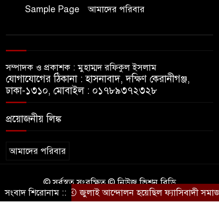
Sample Page
আমাদের পরিবার
জুলাই বিপ্লবের চেতনায় দীপ্ত
ইসলামপুর: রক্তে কেনা নতুন ভোরে
স্মরণের বাঁধভাঙা উচ্ছ্বাস
সম্পাদক ও প্রকাশক : মুহাম্মদ রফিকুল ইসলাম
র‍্যাব-১৫-এর শ্বাসরুদ্ধকর অভিযানে
যোগাযোগের ঠিকানা : হাসনাবাদ, দক্ষিণ কেরানীগঞ্জ,
অপহরণের শিকার তিন রোহিঙ্গা
ঢাকা-১৩১০, মোবাইল : ০১৭৮৯৩৭২৩২৮
উদ্ধার, আটক ১
প্রয়োজনীয় লিঙ্ক
মা ও শিশু স্বাস্থ্যসেবায় যুগান্তকারী
পরিবর্তন আসবে ইসলামপুরে কল্যাণ
কেন্দ্র উদ্বোধনে সুলতান মাহমুদ বাবু
আমাদের পরিবার
মধ্যরাতে গ্রাফিক আর্টস
© সর্বস্বত্ব সংরক্ষিত © নিউজ ভিশন বিডি
ইনস্টিটিউটের আবাসিক হলে
সংবাদ শিরোনাম ::
জুলাই আন্দোলন হয়েছিল ফ্যাসিবাদী সমাজব্যবস
কারিগরি সহযোগিতায়ঃ
BD IT
শিবিরের কর্মীদের উপর ছাত্রদলের
হামলা