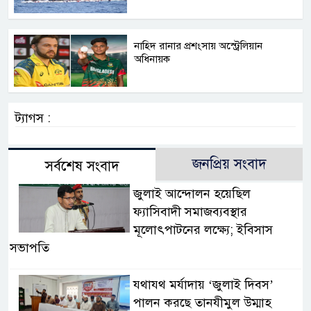
নাহিদ রানার প্রশংসায় অস্ট্রেলিয়ান
অধিনায়ক
ট্যাগস :
জনপ্রিয় সংবাদ
সর্বশেষ সংবাদ
জুলাই আন্দোলন হয়েছিল
ফ্যাসিবাদী সমাজব্যবস্থার
মূলোৎপাটনের লক্ষ্যে; ইবিসাস
সভাপতি
যথাযথ মর্যাদায় ‘জুলাই দিবস’
পালন করছে তানযীমুল উম্মাহ