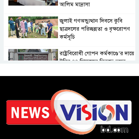
আলিম মাদ্রাসা
জুলাই গণঅভ্যুত্থান দিবসে কুবি
ছাত্রদলের পরিচ্ছন্নতা ও বৃক্ষরোপণ
কর্মসূচি
রাষ্ট্রবিরোধী গোপন কর্মকাণ্ডে’র দায়ে
ইবির ৪৪ শিক্ষকের বিরুদ্ধে তদন্ত
কমিটি
ইসলামপুরে ‘জুলাই গণঅভ্যুত্থান
দিবস উপলক্ষ্যে আলোচনা সভা ও
সংবর্ধনা অনুষ্ঠান অনুষ্ঠিত
গণভোটের রায় জুলাই সনদ
বাস্তবায়নের আহ্বান,ইসলামপুরে
জামায়াতের গণমিছিল ও সমাবেশ