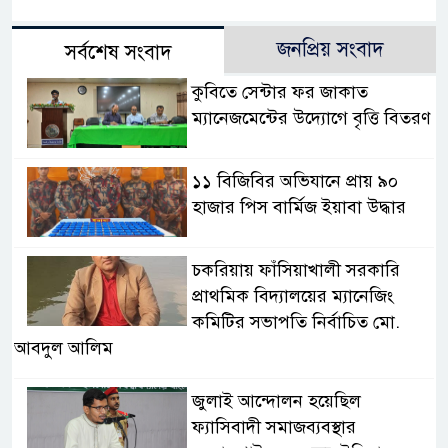
জনপ্রিয় সংবাদ
সর্বশেষ সংবাদ
কুবিতে সেন্টার ফর জাকাত
ম্যানেজমেন্টের উদ্যোগে বৃত্তি বিতরণ
১১ বিজিবির অভিযানে প্রায় ৯০
হাজার পিস বার্মিজ ইয়াবা উদ্ধার
চকরিয়ায় ফাঁসিয়াখালী সরকারি
প্রাথমিক বিদ্যালয়ের ম্যানেজিং
কমিটির সভাপতি নির্বাচিত মো.
আবদুল আলিম
জুলাই আন্দোলন হয়েছিল
ফ্যাসিবাদী সমাজব্যবস্থার