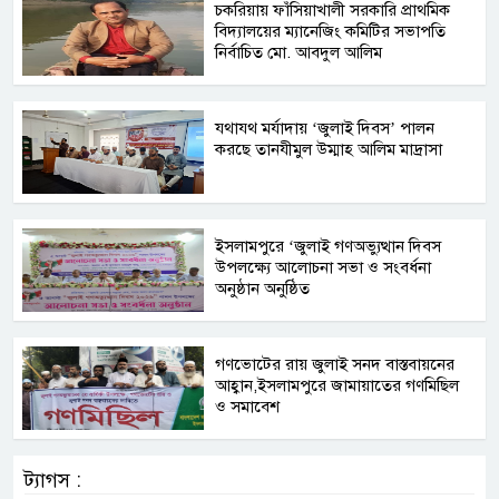
চকরিয়ায় ফাঁসিয়াখালী সরকারি প্রাথমিক
বিদ্যালয়ের ম্যানেজিং কমিটির সভাপতি
নির্বাচিত মো. আবদুল আলিম
যথাযথ মর্যাদায় ‘জুলাই দিবস’ পালন
করছে তানযীমুল উম্মাহ আলিম মাদ্রাসা
ইসলামপুরে ‘জুলাই গণঅভ্যুত্থান দিবস
উপলক্ষ্যে আলোচনা সভা ও সংবর্ধনা
অনুষ্ঠান অনুষ্ঠিত
গণভোটের রায় জুলাই সনদ বাস্তবায়নের
আহ্বান,ইসলামপুরে জামায়াতের গণমিছিল
ও সমাবেশ
ট্যাগস :