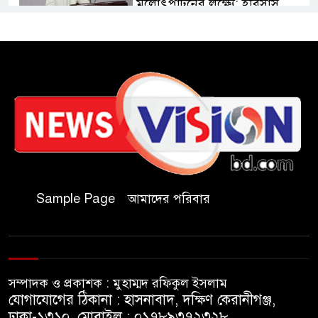
মূলোৎপাটনের লক্ষ্যে; ইবিসাস
সভাপতি
যথাযথ মর্যাদায় ‘জুলাই দিবস’
পালন করছে তানযীমুল উম্মাহ
আলিম মাদ্রাসা
জুলাই গণঅভ্যুত্থান দিবসে কুবি
ছাত্রদলের পরিচ্ছন্নতা ও বৃক্ষরোপণ
কর্মসূচি
Sample Page
আমাদের পরিবার
রাষ্ট্রবিরোধী গোপন কর্মকাণ্ডে’র দায়ে
ইবির ৪৪ শিক্ষকের বিরুদ্ধে তদন্ত
কমিটি
সম্পাদক ও প্রকাশক : মুহাম্মদ রফিকুল ইসলাম
ইসলামপুরে ‘জুলাই গণঅভ্যুত্থান
যোগাযোগের ঠিকানা : হাসনাবাদ, দক্ষিণ কেরানীগঞ্জ,
দিবস উপলক্ষ্যে আলোচনা সভা ও
ঢাকা-১৩১০, মোবাইল : ০১৭৮৯৩৭২৩২৮