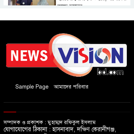
কাছে হস্তান্তর
চকরিয়ায় বন্যা-পাহাড়ধসে
ক্ষতিগ্রস্তদের হাইজিন কিট বিতরণ
চকরিয়ায় আবাসিক হোটেলে
পুলিশের অভিযান, গ্রেপ্তার-৩
কক্সবাজারের কৃতিসন্তান শামীম
উদ্দিন চৌধুরী বাংলাদেশ ব্যাংকে
Sample Page
আমাদের পরিবার
জয়েন্ট ডিরেক্টর পদে পদোন্নতি
বাঁশখালীতে বন্যায় ক্ষতিগ্রস্তদের
হাতে নতুন ঘরের চাবি তুলে দিলেন
সম্পাদক ও প্রকাশক : মুহাম্মদ রফিকুল ইসলাম
প্রধানমন্ত্রী
যোগাযোগের ঠিকানা : হাসনাবাদ, দক্ষিণ কেরানীগঞ্জ,