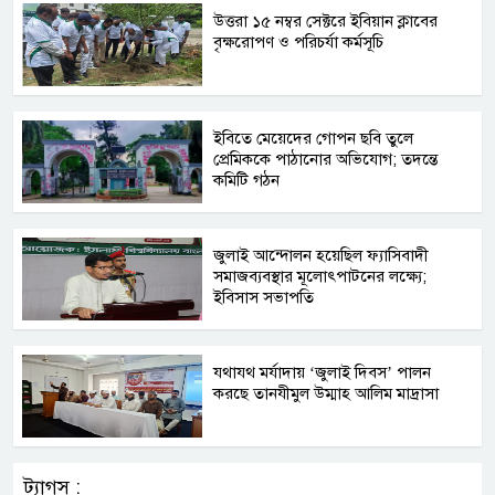
উত্তরা ১৫ নম্বর সেক্টরে ইবিয়ান ক্লাবের
বৃক্ষরোপণ ও পরিচর্যা কর্মসূচি
ইবিতে মেয়েদের গোপন ছবি তুলে
প্রেমিককে পাঠানোর অভিযোগ; তদন্তে
কমিটি গঠন
জুলাই আন্দোলন হয়েছিল ফ্যাসিবাদী
সমাজব্যবস্থার মূলোৎপাটনের লক্ষ্যে;
ইবিসাস সভাপতি
যথাযথ মর্যাদায় ‘জুলাই দিবস’ পালন
করছে তানযীমুল উম্মাহ আলিম মাদ্রাসা
ট্যাগস :