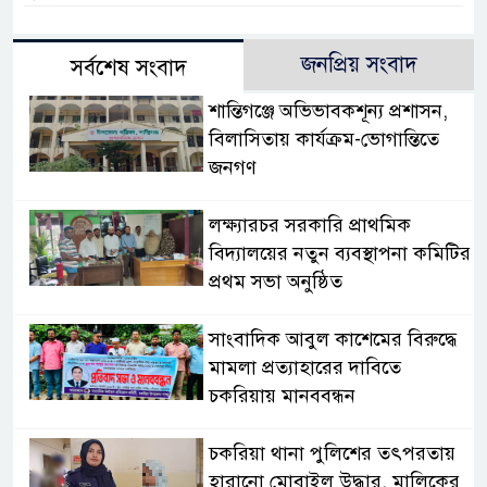
জনপ্রিয় সংবাদ
সর্বশেষ সংবাদ
‎শান্তিগঞ্জে অভিভাবকশূন্য প্রশাসন,
‎বিলাসিতায় কার্যক্রম-ভোগান্তিতে
জনগণ ‎
লক্ষ্যারচর সরকারি প্রাথমিক
বিদ্যালয়ের নতুন ব্যবস্থাপনা কমিটির
প্রথম সভা অনুষ্ঠিত
সাংবাদিক আবুল কাশেমের বিরুদ্ধে
মামলা প্রত্যাহারের দাবিতে
চকরিয়ায় মানববন্ধন
চকরিয়া থানা পুলিশের তৎপরতায়
হারানো মোবাইল উদ্ধার, মালিকের