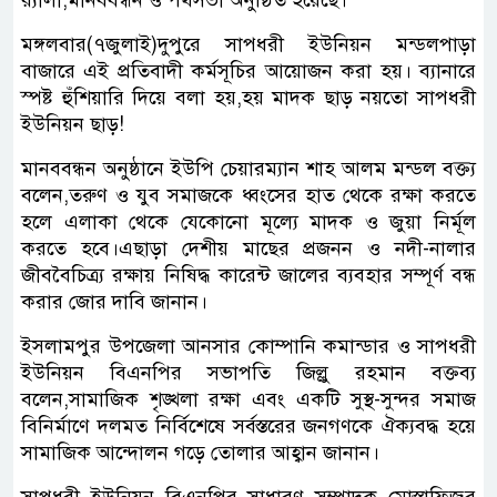
র‍্যালী,মানববন্ধন ও পথসভা অনুষ্ঠিত হয়েছে।
মঙ্গলবার(৭জুলাই)দুপুরে সাপধরী ইউনিয়ন মন্ডলপাড়া
বাজারে এই প্রতিবাদী কর্মসূচির আয়োজন করা হয়। ব্যানারে
স্পষ্ট হুঁশিয়ারি দিয়ে বলা হয়,হয় মাদক ছাড় নয়তো সাপধরী
ইউনিয়ন ছাড়!
​মানববন্ধন অনুষ্ঠানে ইউপি চেয়ারম্যান শাহ আলম মন্ডল বক্ত্য
বলেন,তরুণ ও যুব সমাজকে ধ্বংসের হাত থেকে রক্ষা করতে
হলে এলাকা থেকে যেকোনো মূল্যে মাদক ও জুয়া নির্মূল
করতে হবে।এছাড়া দেশীয় মাছের প্রজনন ও নদী-নালার
জীববৈচিত্র্য রক্ষায় নিষিদ্ধ কারেন্ট জালের ব্যবহার সম্পূর্ণ বন্ধ
করার জোর দাবি জানান।
ইসলামপুর উপজেলা আনসার কোম্পানি কমান্ডার ও সাপধরী
ইউনিয়ন বিএনপির সভাপতি জিল্লু রহমান বক্তব্য
বলেন,সামাজিক শৃঙ্খলা রক্ষা এবং একটি সুস্থ-সুন্দর সমাজ
বিনির্মাণে দলমত নির্বিশেষে সর্বস্তরের জনগণকে ঐক্যবদ্ধ হয়ে
সামাজিক আন্দোলন গড়ে তোলার আহ্বান জানান।