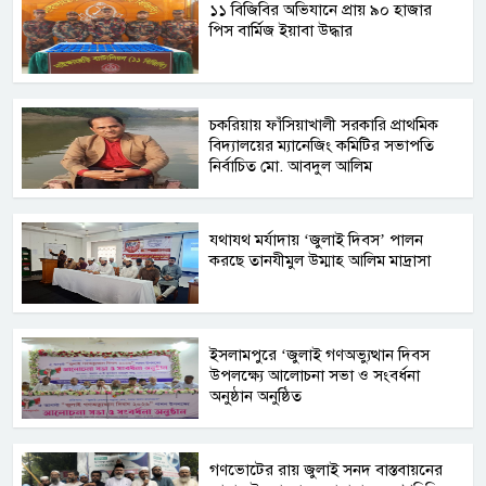
১১ বিজিবির অভিযানে প্রায় ৯০ হাজার
পিস বার্মিজ ইয়াবা উদ্ধার
চকরিয়ায় ফাঁসিয়াখালী সরকারি প্রাথমিক
বিদ্যালয়ের ম্যানেজিং কমিটির সভাপতি
নির্বাচিত মো. আবদুল আলিম
যথাযথ মর্যাদায় ‘জুলাই দিবস’ পালন
করছে তানযীমুল উম্মাহ আলিম মাদ্রাসা
ইসলামপুরে ‘জুলাই গণঅভ্যুত্থান দিবস
উপলক্ষ্যে আলোচনা সভা ও সংবর্ধনা
অনুষ্ঠান অনুষ্ঠিত
গণভোটের রায় জুলাই সনদ বাস্তবায়নের