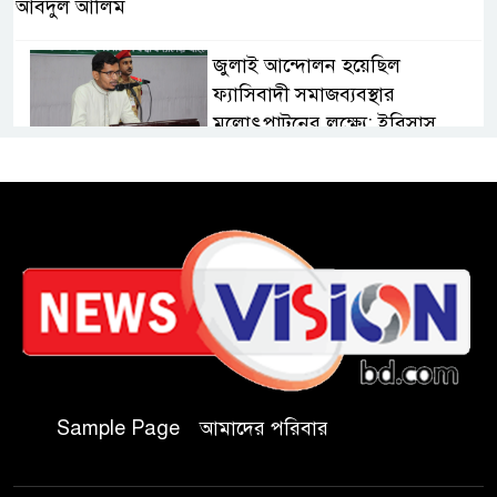
আবদুল আলিম
জুলাই আন্দোলন হয়েছিল
ফ্যাসিবাদী সমাজব্যবস্থার
মূলোৎপাটনের লক্ষ্যে; ইবিসাস
সভাপতি
যথাযথ মর্যাদায় ‘জুলাই দিবস’
পালন করছে তানযীমুল উম্মাহ
আলিম মাদ্রাসা
জুলাই গণঅভ্যুত্থান দিবসে কুবি
ছাত্রদলের পরিচ্ছন্নতা ও বৃক্ষরোপণ
কর্মসূচি
Sample Page
আমাদের পরিবার
রাষ্ট্রবিরোধী গোপন কর্মকাণ্ডে’র দায়ে
ইবির ৪৪ শিক্ষকের বিরুদ্ধে তদন্ত