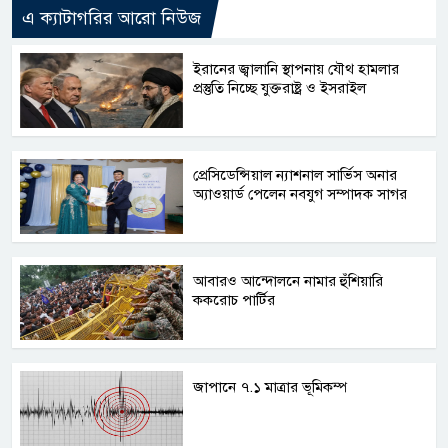
এ ক্যাটাগরির আরো নিউজ
ইরানের জ্বালানি স্থাপনায় যৌথ হামলার
প্রস্তুতি নিচ্ছে যুক্তরাষ্ট্র ও ইসরাইল
প্রেসিডেন্সিয়াল ন্যাশনাল সার্ভিস অনার
অ্যাওয়ার্ড পেলেন নবযুগ সম্পাদক সাগর
আবারও আন্দোলনে নামার হুঁশিয়ারি
ককরোচ পার্টির
জাপানে ৭.১ মাত্রার ভূমিকম্প