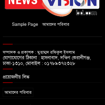
জুলাই গণঅভ্যুত্থান দিবসে কুবি
ছাত্রদলের পরিচ্ছন্নতা ও বৃক্ষরোপণ
কর্মসূচি
Sample Page
আমাদের পরিবার
রাষ্ট্রবিরোধী গোপন কর্মকাণ্ডে’র দায়ে
ইবির ৪৪ শিক্ষকের বিরুদ্ধে তদন্ত
কমিটি
সম্পাদক ও প্রকাশক : মুহাম্মদ রফিকুল ইসলাম
ইসলামপুরে ‘জুলাই গণঅভ্যুত্থান
যোগাযোগের ঠিকানা : হাসনাবাদ, দক্ষিণ কেরানীগঞ্জ,
দিবস উপলক্ষ্যে আলোচনা সভা ও
ঢাকা-১৩১০, মোবাইল : ০১৭৮৯৩৭২৩২৮
সংবর্ধনা অনুষ্ঠান অনুষ্ঠিত
প্রয়োজনীয় লিঙ্ক
গণভোটের রায় জুলাই সনদ
বাস্তবায়নের আহ্বান,ইসলামপুরে
জামায়াতের গণমিছিল ও সমাবেশ
আমাদের পরিবার
জুলাই বিপ্লবের চেতনায় দীপ্ত