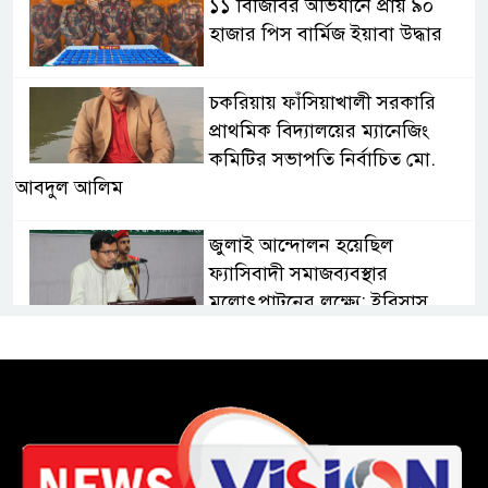
১১ বিজিবির অভিযানে প্রায় ৯০
হাজার পিস বার্মিজ ইয়াবা উদ্ধার
চকরিয়ায় ফাঁসিয়াখালী সরকারি
প্রাথমিক বিদ্যালয়ের ম্যানেজিং
কমিটির সভাপতি নির্বাচিত মো.
আবদুল আলিম
জুলাই আন্দোলন হয়েছিল
ফ্যাসিবাদী সমাজব্যবস্থার
মূলোৎপাটনের লক্ষ্যে; ইবিসাস
সভাপতি
যথাযথ মর্যাদায় ‘জুলাই দিবস’
পালন করছে তানযীমুল উম্মাহ
আলিম মাদ্রাসা