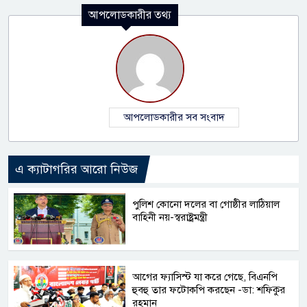
আপলোডকারীর তথ্য
আপলোডকারীর সব সংবাদ
এ ক্যাটাগরির আরো নিউজ
পুলিশ কোনো দলের বা গোষ্ঠীর লাঠিয়াল
বাহিনী নয়-স্বরাষ্ট্রমন্ত্রী
আগের ফ্যাসিস্ট যা করে গেছে, বিএনপি
হুবহু তার ফটোকপি করছেন -ডা: শফিকুর
রহমান