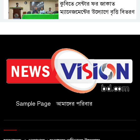
কুবিতে সেন্টার ফর জাকাত
ম্যানেজমেন্টের উদ্যোগে বৃত্তি বিতরণ
১১ বিজিবির অভিযানে প্রায় ৯০
হাজার পিস বার্মিজ ইয়াবা উদ্ধার
চকরিয়ায় ফাঁসিয়াখালী সরকারি
প্রাথমিক বিদ্যালয়ের ম্যানেজিং
কমিটির সভাপতি নির্বাচিত মো.
আবদুল আলিম
জুলাই আন্দোলন হয়েছিল
Sample Page
আমাদের পরিবার
ফ্যাসিবাদী সমাজব্যবস্থার
মূলোৎপাটনের লক্ষ্যে; ইবিসাস
সভাপতি