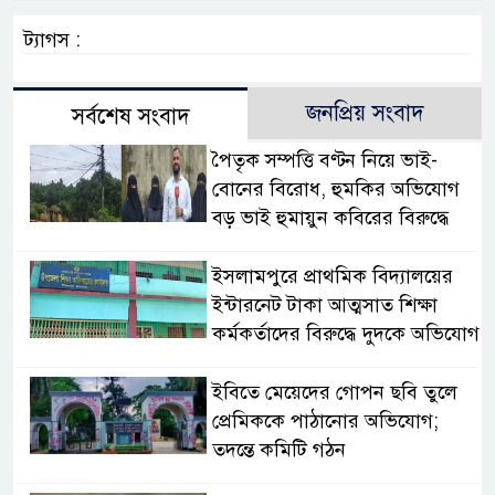
ট্যাগস :
জনপ্রিয় সংবাদ
সর্বশেষ সংবাদ
পৈতৃক সম্পত্তি বণ্টন নিয়ে ভাই-
বোনের বিরোধ, হুমকির অভিযোগ
বড় ভাই হুমায়ুন কবিরের বিরুদ্ধে
​ইসলামপুরে প্রাথমিক বিদ্যালয়ের
ইন্টারনেট টাকা আত্মসাত শিক্ষা
কর্মকর্তাদের বিরুদ্ধে দুদকে অভিযোগ
ইবিতে মেয়েদের গোপন ছবি তুলে
প্রেমিককে পাঠানোর অভিযোগ;
তদন্তে কমিটি গঠন