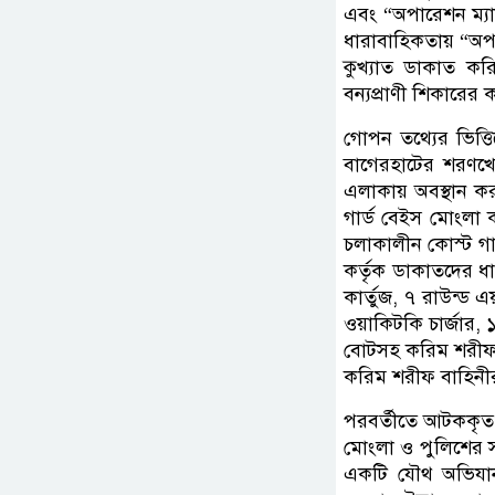
এবং “অপারেশন ম্যা
ধারাবাহিকতায় “অপা
কুখ্যাত ডাকাত কর
বন্যপ্রাণী শিকারের
গোপন তথ্যের ভিত্ত
বাগেরহাটের শরণখোল
এলাকায় অবস্থান করছ
গার্ড বেইস মোংলা
চলাকালীন কোস্ট গা
কর্তৃক ডাকাতদের ধা
কার্তুজ, ৭ রাউন্ড এ
ওয়াকিটকি চার্জার, 
বোটসহ করিম শরীফ
করিম শরীফ বাহিনীর 
পরবর্তীতে আটককৃত ড
মোংলা ও পুলিশের স
একটি যৌথ অভিযান 