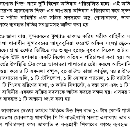
নগ্রোভ শিল্ড” নামে দুটি বিশেষ অভিযান পরিচালিত হচ্ছে। এই অভ
রেশন ম্যানগ্রোভ শিল্ড”-এর আওতায় অভিযান পরিচালনা করে সুন্
িম শরীফ বাহিনীর এক সক্রিয় সদস্যকে অস্ত্র, গোলাবারুদ, ডা
 কাজে ব্যবহৃত বিভিন্ন সরঞ্জামসহ আটক করা হয়।
িতে জানা যায়, সুন্দরবনের কুখ্যাত ডাকাত করিম শরীফ বাহিনীর স
া থানাধীন সুন্দরবনের আমুরবুনিয়া ফরেস্ট অফিস সংলগ্ন ড্রেন
ে। প্রাপ্ত তথ্যের ভিত্তিতে গত ৩ জুন ২০২৬ বুধবার বিকেল ৩ টায়
 কর্তৃক উক্ত এলাকায় একটি বিশেষ অভিযান পরিচালনা করা হয়। 
র্ডের উপস্থিতি টের পেয়ে ডাকাতরা পালানোর চেষ্টা করলে আভিযা
ওয়া করে ৪ টি একনলা বন্দুক, ২০ রাউন্ড তাজা কার্তুজ, ৭৪ রাউন্ড
য়ারগানের গুলি, ১ টি টেলিস্কোপ, ১ টি সোলার প্যানেল, ১ টি ব্যাটারি
১ টি শিংসহ হরিণের মাথা, ৩ কার্টন সিগারেট, ২ বস্তা চাল এবং ১ টি
 বাহিনীর একজন সক্রিয় সদস্যকে আটক করতে সক্ষম হয়। এসময় 
ব্যবহৃত ১ টি আস্তানা ধ্বংস করা হয়।
াকাতের দেওয়া তথ্যের ভিত্তিতে উক্ত দিন রাত ১০ টায় কোস্ট গার্
মন্বয়ে মোরলগঞ্জ থানাধীন পি সি বাড়ইখালি সংলগ্ন এলাকায় তার 
পরিচালনা করে ডাকাতি ও বন্যপ্রাণী শিকারের কাজে ব্যবহৃত ব