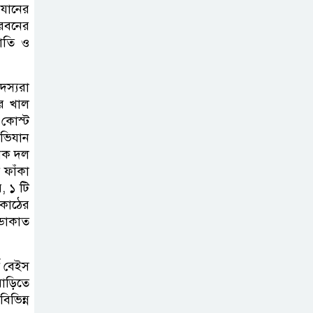
িযানের
পরিচ্ছন্নতা ও বৃক্ষরোপণ কর্মসূচি
দরবনের
কাতি ও
রাষ্ট্রবিরোধী গোপন
কর্মকাণ্ডে’র দায়ে
দস্যরা
ইবির ৪৪ শিক্ষকের
ের খাল
বিরুদ্ধে তদন্ত কমিটি
 কোস্ট
অভিযান
ইসলামপুরে ‘জুলাই
নিক দল
গণঅভ্যুত্থান দিবস
 ফাঁকা
, ১ টি
উপলক্ষ্যে আলোচনা
 কাঠের
সভা ও সংবর্ধনা অনুষ্ঠান অনুষ্ঠিত
ডাকাত
গণভোটের রায়
জুলাই সনদ
ড বেইস
বাড়িতে
বাস্তবায়নের
িভিন্ন
আহ্বান,ইসলামপুরে জামায়াতের