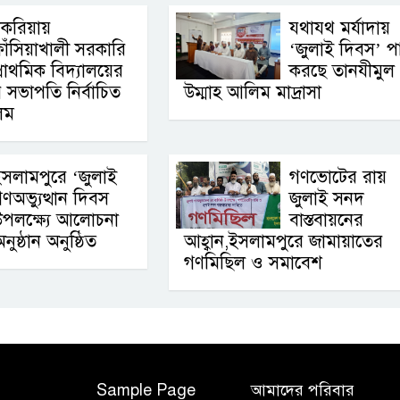
চকরিয়ায়
যথাযথ মর্যাদায়
াঁসিয়াখালী সরকারি
‘জুলাই দিবস’ প
্রাথমিক বিদ্যালয়ের
করছে তানযীমুল
র সভাপতি নির্বাচিত
উম্মাহ আলিম মাদ্রাসা
িম
সলামপুরে ‘জুলাই
গণভোটের রায়
ণঅভ্যুত্থান দিবস
জুলাই সনদ
পলক্ষ্যে আলোচনা
বাস্তবায়নের
ুষ্ঠান অনুষ্ঠিত
আহ্বান,ইসলামপুরে জামায়াতের
গণমিছিল ও সমাবেশ
Sample Page
আমাদের পরিবার