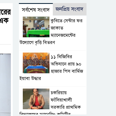
জনপ্রিয় সংবাদ
সর্বশেষ সংবাদ
কারের
 এক
কুবিতে সেন্টার ফর
জাকাত
ম্যানেজমেন্টের
উদ্যোগে বৃত্তি বিতরণ
১১ বিজিবির
অভিযানে প্রায় ৯০
হাজার পিস বার্মিজ
ইয়াবা উদ্ধার
চকরিয়ায়
ফাঁসিয়াখালী
সরকারি প্রাথমিক
বিদ্যালয়ের ম্যানেজিং কমিটির