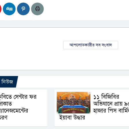
আপলোডকারীর সব সংবাদ
ো নিউজ
ুবিতে সেন্টার ফর
১১ বিজিবির
জাকাত
অভিযানে প্রায় ৯
্যানেজমেন্টের
হাজার পিস বার্ম
িতরণ
ইয়াবা উদ্ধার