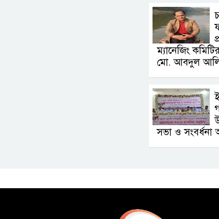
ফ
প
ম্যানেজিং কমিটি
মো. আবদুল আল
ই
গ
উ
সভা ও সংবর্ধনা অন