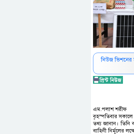
নিউজ ভিশনের 
এম.পলাশ শরীফ
বৃহস্পতিবার সকালে ক
তথ্য জানান। তিনি ব
বাহিনী নির্মূলের লক