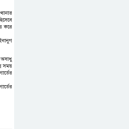
গণমিছিল ও সমাবেশ
থানার
হিসেবে
জুলাই বিপ্লবের
ায় করে
চেতনায় দীপ্ত
ইসলামপুর: রক্তে
ইনানুগ
কেনা নতুন ভোরে স্মরণের বাঁধভাঙা
উচ্ছ্বাস
 অসাধু
ন্ন সময়
গার্ডের
ার্ডের