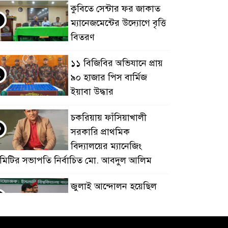
কুবিতে সেন্টার ফর জাকাত
ম্যানেজমেন্টের উদ্যোগে বৃত্তি
বিতরণ
১১ বিজিবির অভিযানে প্রায়
২
৯০ হাজার পিস বার্মিজ
ইয়াবা উদ্ধার
চকরিয়ায় ফাঁসিয়াখালী
৩
সরকারি প্রাথমিক
বিদ্যালয়ের ম্যানেজিং
মিটির সভাপতি নির্বাচিত মো. আবদুল আলিম
জুলাই আন্দোলন হয়েছিল
৪
ফ্যাসিবাদী সমাজব্যবস্থার
মূলোৎপাটনের লক্ষ্যে;