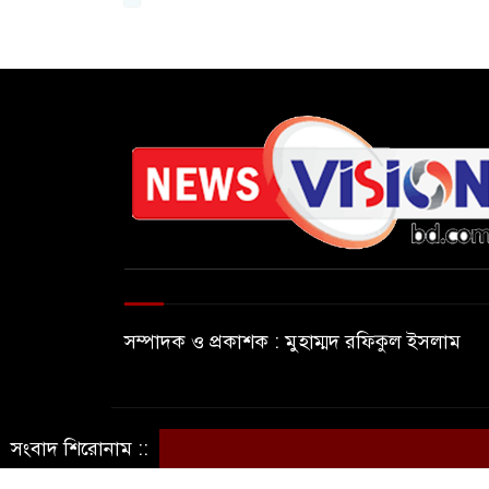
সম্পাদক ও প্রকাশক : মুহাম্মদ রফিকুল ইসলাম
© সর্বস্বত্ব সংরক্ষিত © নিউজ ভিশন বিডি
সংবাদ শিরোনাম ::