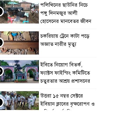
পলিথিনের ছাউনির নিচে
পঙ্গু দিনমজুর আলী
হোসেনের মানবেতর জীবন
চকরিয়ায় ট্রেনে কাটা পড়ে
২
অজ্ঞাত নারীর মৃত্যু
ইবিতে নিয়োগ বিতর্ক,
৩
ফ্যাক্টস ফাইন্ডিং কমিটিতে
চতুরতার আশ্রয় প্রশাসনের
উত্তরা ১৫ নম্বর সেক্টরে
৪
ইবিয়ান ক্লাবের বৃক্ষরোপণ ও
পরিচর্যা কর্মসূচি
রাষ্ট্রপতি নির্বাচনে অংশ নেবে