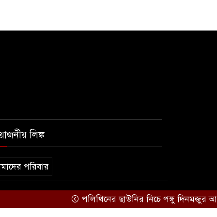
৫
জামায়াত
কাল মহেশখালী দিয়ে শুরু
৬
প্রধানমন্ত্রীর চট্টগ্রাম সফর
হল দখল করে অছাত্র ও
৭
সন্ত্রাসীদের অভয়ারণ্য করা
যাবে না-শিবির সভাপতি
রয়োজনীয় লিঙ্ক
বিমানবাহিনীতে অফিসার
৮
ক্যাডেট পদে চাকরি
মাদের পরিবার
মেসির বাবা না ফেরার দেশে
কারিগরি সহযোগিতায়ঃ
BD IT
পলিথিনের ছাউনির নিচে পঙ্গু দিনমজুর আ
৯