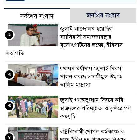
জনপ্রিয় সংবাদ
সর্বশেষ সংবাদ
জুলাই আন্দোলন হয়েছিল
১
ফ্যাসিবাদী সমাজব্যবস্থার
মূলোৎপাটনের লক্ষ্যে; ইবিসাস
সভাপতি
যথাযথ মর্যাদায় ‘জুলাই দিবস’
২
পালন করছে তানযীমুল উম্মাহ
আলিম মাদ্রাসা
জুলাই গণঅভ্যুত্থান দিবসে কুবি
৩
ছাত্রদলের পরিচ্ছন্নতা ও বৃক্ষরোপণ
কর্মসূচি
রাষ্ট্রবিরোধী গোপন কর্মকাণ্ডে’র
৪
দায়ে ইবির ৪৪ শিক্ষকের বিরুদ্ধে