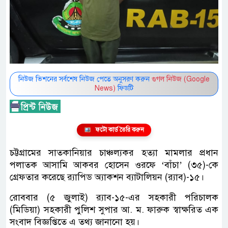
নিউজ ভিশনের সর্বশেষ নিউজ পেতে অনুসরণ করুন
গুগল নিউজ (Google
News)
ফিডটি
ফটো কার্ড তৈরি করুন
চট্টগ্রামের সাতকানিয়ার চাঞ্চল্যকর হত্যা মামলার প্রধান
পলাতক আসামি আকবর হোসেন ওরফে ‘বাঁচা’ (৩৫)-কে
গ্রেফতার করেছে র‌্যাপিড অ্যাকশন ব্যাটালিয়ন (র‌্যাব)-১৫।
রোববার (৫ জুলাই) র‌্যাব-১৫-এর সহকারী পরিচালক
(মিডিয়া) সহকারী পুলিশ সুপার আ. ম. ফারুক স্বাক্ষরিত এক
সংবাদ বিজ্ঞপ্তিতে এ তথ্য জানানো হয়।