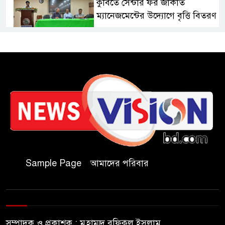
কুবিতে সেন্টার ফর জাকাত
ম্যানেজমেন্টের উদ্যোগে বৃত্তি বিতরণ
১১ বিজিবির অভিযানে প্রায় ৯০
হাজার পিস বার্মিজ ইয়াবা উদ্ধার
চকরিয়ায় ফাঁসিয়াখালী সরকারি
প্রাথমিক বিদ্যালয়ের ম্যানেজিং
কমিটির সভাপতি নির্বাচিত মো.
আবদুল আলিম
জুলাই আন্দোলন হয়েছিল
Sample Page
আমাদের পরিবার
ফ্যাসিবাদী সমাজব্যবস্থার
মূলোৎপাটনের লক্ষ্যে; ইবিসাস
সভাপতি
সম্পাদক ও প্রকাশক : মুহাম্মদ রফিকুল ইসলাম
যথাযথ মর্যাদায় ‘জুলাই দিবস’