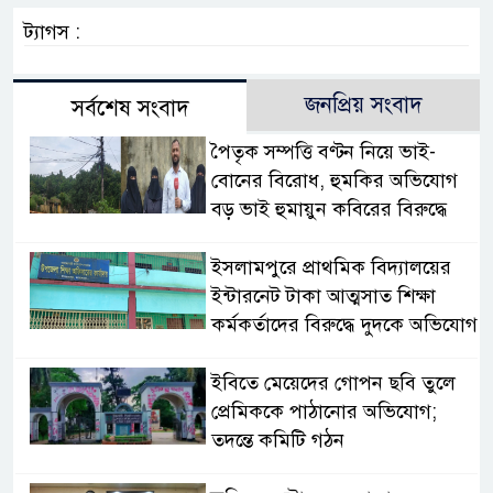
ট্যাগস :
জনপ্রিয় সংবাদ
সর্বশেষ সংবাদ
পৈতৃক সম্পত্তি বণ্টন নিয়ে ভাই-
বোনের বিরোধ, হুমকির অভিযোগ
বড় ভাই হুমায়ুন কবিরের বিরুদ্ধে
​ইসলামপুরে প্রাথমিক বিদ্যালয়ের
ইন্টারনেট টাকা আত্মসাত শিক্ষা
কর্মকর্তাদের বিরুদ্ধে দুদকে অভিযোগ
ইবিতে মেয়েদের গোপন ছবি তুলে
প্রেমিককে পাঠানোর অভিযোগ;
তদন্তে কমিটি গঠন