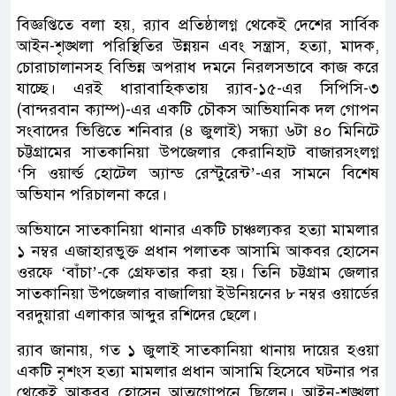
বিজ্ঞপ্তিতে বলা হয়, র‌্যাব প্রতিষ্ঠালগ্ন থেকেই দেশের সার্বিক
আইন-শৃঙ্খলা পরিস্থিতির উন্নয়ন এবং সন্ত্রাস, হত্যা, মাদক,
চোরাচালানসহ বিভিন্ন অপরাধ দমনে নিরলসভাবে কাজ করে
যাচ্ছে। এরই ধারাবাহিকতায় র‌্যাব-১৫-এর সিপিসি-৩
(বান্দরবান ক্যাম্প)-এর একটি চৌকস আভিযানিক দল গোপন
সংবাদের ভিত্তিতে শনিবার (৪ জুলাই) সন্ধ্যা ৬টা ৪০ মিনিটে
চট্টগ্রামের সাতকানিয়া উপজেলার কেরানিহাট বাজারসংলগ্ন
‘সি ওয়ার্ল্ড হোটেল অ্যান্ড রেস্টুরেন্ট’-এর সামনে বিশেষ
অভিযান পরিচালনা করে।
অভিযানে সাতকানিয়া থানার একটি চাঞ্চল্যকর হত্যা মামলার
১ নম্বর এজাহারভুক্ত প্রধান পলাতক আসামি আকবর হোসেন
ওরফে ‘বাঁচা’-কে গ্রেফতার করা হয়। তিনি চট্টগ্রাম জেলার
সাতকানিয়া উপজেলার বাজালিয়া ইউনিয়নের ৮ নম্বর ওয়ার্ডের
বরদুয়ারা এলাকার আব্দুর রশিদের ছেলে।
র‌্যাব জানায়, গত ১ জুলাই সাতকানিয়া থানায় দায়ের হওয়া
একটি নৃশংস হত্যা মামলার প্রধান আসামি হিসেবে ঘটনার পর
থেকেই আকবর হোসেন আত্মগোপনে ছিলেন। আইন-শৃঙ্খলা