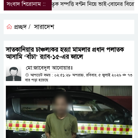
সংবাদ শিরোনাম ::
পৈতৃক সম্পত্তি বণ্টন নিয়ে ভাই-বোনের বিরোধ, 
প্রচ্ছদ /
সারাদেশ
সাতকানিয়ার চাঞ্চল্যকর হত্যা মামলার প্রধান পলাতক
আসামি ‘বাঁচা’ র‌্যাব-১৫-এর জালে
মো:জাবেদুল আনোয়ারঃ
আপডেট সময় : ০২:৫১:২৮ অপরাহ্ন, রবিবার, ৫ জুলাই ২০২৬
৭৩
বার পড়া হয়েছে