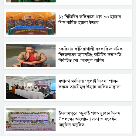
১১ বিজিবির অভিযানে প্রায় ৯০ হাজার
পিস বার্মিজ ইয়াবা উদ্ধার
চকরিয়ায় ফাঁসিয়াখালী সরকারি প্রাথমিক
বিদ্যালয়ের ম্যানেজিং কমিটির সভাপতি
নির্বাচিত মো. আবদুল আলিম
যথাযথ মর্যাদায় ‘জুলাই দিবস’ পালন
করছে তানযীমুল উম্মাহ আলিম মাদ্রাসা
ইসলামপুরে ‘জুলাই গণঅভ্যুত্থান দিবস
উপলক্ষ্যে আলোচনা সভা ও সংবর্ধনা
অনুষ্ঠান অনুষ্ঠিত