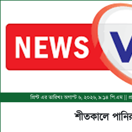
প্রিন্ট এর তারিখঃ অগাস্ট ৬, ২০২৬, ৯:১৪ পি.এম || 
শীতকালে পানির