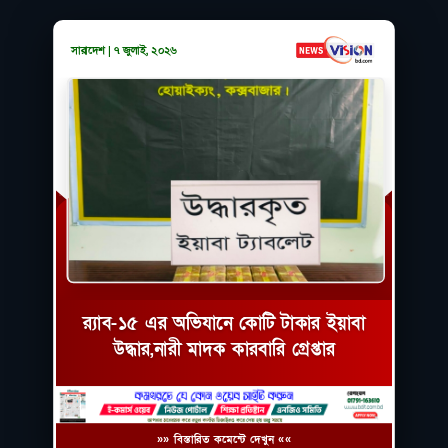
সারাদেশ | ৭ জুলাই, ২০২৬
র‌্যাব-১৫ এর অভিযানে কোটি টাকার ইয়াবা
উদ্ধার,নারী মাদক কারবারি গ্রেপ্তার
»» বিস্তারিত কমেন্টে দেখুন ««