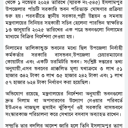
থেকে ১ নভেম্বর ২০২৪ তারিখে (স্মারক নং-৫৪৫) ইসলামপুর
উপজেলার পাঁচটি সরকারি ভবন পরিত্যক্ত ঘোষণার প্রক্রিয়া
শুরু হয়। পরবর্তীতে স্থানীয় সরকার,পল্লী উন্নয়ন ও সমবায়
মন্ত্রণালয়ের সিনিয়র সহকারী সচিব হেলেনা পারভিন স্বাক্ষরিত
১৩ জানুয়ারি ২০২৫ তারিখের এক পত্রে ভবনগুলো নিলামের
মাধ্যমে বিক্রির নির্দেশনা দেওয়া হয়।
নিলামের তালিকাভুক্ত ভবনের মধ্যে ছিল উপজেলা নির্বাহী
কর্মকর্তার সরকারি বাসভবন,উপজেলা চেয়ারম্যানের
কোয়ার্টার এবং একটি ডরমিটরি ভবন। সংশ্লিষ্ট দপ্তরের তথ্য
অনুযায়ী,এসব ভবনের প্রাক্কলিত মূল্য যথাক্রমে ৩ লাখ ৫১
হাজার ৩৪২ টাকা ৩ লাখ ৩৫ হাজার ২৪২ টাকা এবং ১ লাখ
৫৭ হাজার ৬২৪ টাকা নির্ধারণ করা হয়েছিল।
অভিযোগ রয়েছে, মন্ত্রণালয়ের নির্দেশনা অনুযায়ী ভবনগুলো
দ্রুত নিলাম বা অপসারণের উদ্যোগ নেওয়ার পরিবর্তে
ইউএনও নাজমুল হুসাইন ঝুঁকিপূর্ণ ওই সরকারি বাসভবনে
সংস্কারকাজ পরিচালনা করে সেখানে বসবাস অব্যাহত রাখেন।
সম্প্রতি তার বদলির আদেশ জারি হলে তিনি ইসলামপুর ত্যাগ