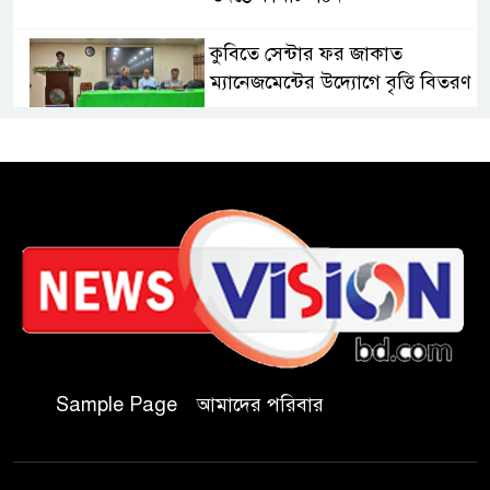
কুবিতে সেন্টার ফর জাকাত
ম্যানেজমেন্টের উদ্যোগে বৃত্তি বিতরণ
১১ বিজিবির অভিযানে প্রায় ৯০
হাজার পিস বার্মিজ ইয়াবা উদ্ধার
চকরিয়ায় ফাঁসিয়াখালী সরকারি
প্রাথমিক বিদ্যালয়ের ম্যানেজিং
কমিটির সভাপতি নির্বাচিত মো.
আবদুল আলিম
জুলাই আন্দোলন হয়েছিল
Sample Page
আমাদের পরিবার
ফ্যাসিবাদী সমাজব্যবস্থার
মূলোৎপাটনের লক্ষ্যে; ইবিসাস
সভাপতি