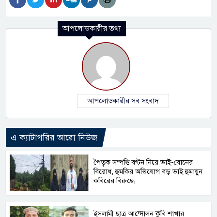
আপলোডকারীর তথ্য
আপলোডকারীর সব সংবাদ
এ ক্যাটাগরির আরো নিউজ
পৈতৃক সম্পত্তি বণ্টন নিয়ে ভাই-বোনের
বিরোধ, হুমকির অভিযোগ বড় ভাই হুমায়ুন
কবিরের বিরুদ্ধে
ইসলামী ছাত্র আন্দোলন কুবি শাখার