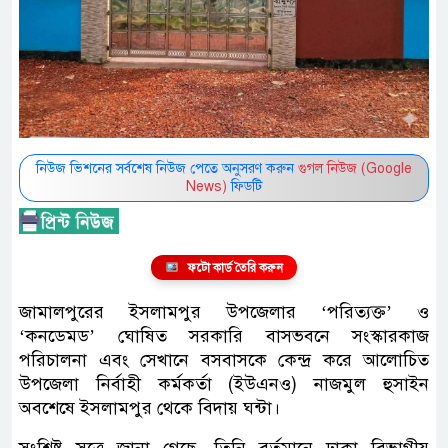
নিউজ ভিশনের সর্বশেষ নিউজ পেতে অনুসরণ করুন
গুগল নিউজ (Google
News)
ফিডটি
ফটো কার্ড তৈরি করুন
জামালপুরের ইসলামপুর উপজেলার ‘পরিত্যক্ত’ ও
‘কনডেমড’ ঘোষিত সরকারি বাসভবনে সংস্কারকাজ
পরিচালনা এবং সেখানে বসবাসকে কেন্দ্র করে আলোচিত
উপজেলা নির্বাহী কর্মকর্তা (ইউএনও) নাজমুল হুসাইন
অবশেষে ইসলামপুর থেকে বিদায় ঘন্টা।