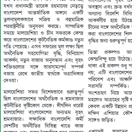
বাংলাদেশের বৃহৎ শ্
যখন প্রধানমন্ত্রী তারেক রহমানের নেতৃত্বে
অবস্থান এবং দ্রুত বর্
বাংলাদেশ আন্তর্জাতিক অঙ্গনে একটি
অন্যান্য বিদেশি বিন
তুলনামূলকভাবে সক্রিয় ও বহুমাত্রিক
আকর্ষণীয় হয়ে উঠছে
পররাষ্ট্রনীতি অনুসরণ করছে। সাম্প্রতিক
চীনের সঙ্গে অর্থনৈতি
সময়ে মালয়েশিয়া ও চীন সফরকে কেন্দ্র
করা বাংলাদেশের শিল্প
করে বাংলাদেশের কূটনৈতিক কর্মকাণ্ড নতুন
বৃদ্ধির জন্য গুরুত্বপূর্ণ
গতি পেয়েছে। এসব সফরের মূল লক্ষ্য ছিল
তিস্তা প্রকল্পও 
অর্থনৈতিক সহযোগিতা বৃদ্ধি, বিনিয়োগ
কেন্দ্রবিন্দু হয়ে উঠেছে
আকর্ষণ, নতুন বাজার অনুসন্ধান এবং বৃহৎ
থাকা এই প্রকল্প শুধু পান
শক্তিগুলোর সঙ্গে ভারসাম্যপূর্ণ সম্পর্ক
নয়; এটি বাংলাদেশের উ
বজায় রেখে জাতীয় স্বার্থকে অগ্রাধিকার
পরিবেশ এবং আঞ্চলিক
দেওয়া।
সরাসরি সম্পর্কিত।
মালয়েশিয়া সফর বিশেষভাবে গুরুত্বপূর্ণ
অংশগ্রহণ নিয়ে আলো
ছিল বাংলাদেশের অর্থনৈতিক ও শ্রমবাজার
মহলেও আগ্রহের সৃষ্টি 
কূটনীতির দৃষ্টিকোণ থেকে। দীর্ঘদিন ধরেই
কেবল একটি উন্নয়ন প্
মালয়েশিয়া বাংলাদেশের অন্যতম বৃহৎ
দক্ষিণ এশিয়ার কৌশ
শ্রমবাজার। লক্ষাধিক বাংলাদেশি কর্মী
সঙ্গেও জড়িত।
দেশটির অর্থনীতির বিভিন্ন খাতে কাজ
এখানেই ভারতের