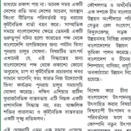
মাধ্যমে প্রকাশ পায় না। অনেক সময় একটি
কৌশলগত ও অর্থনৈতি
দেশের প্রতি অন্য দেশের আচরণ, অবস্থান
এক দশকে চীন বাংলাদ
কিংবা নীতিগত পরিবর্তনই বড় ধরনের
উন্নয়ন অংশীদারে পর
কূটনৈতিক বার্তা বহন করে। সাম্প্রতিক
সেতুর রেল সংযোগ, 
সময়ে বাংলাদেশের ক্ষেত্রে তেমনই একটি
বিদ্যুৎকেন্দ্র, 
গুরুত্বপূর্ণ ঘটনা হলো ভারতের পক্ষ থেকে
উন্নয়নসহ বিভিন্ন প্রক
বাংলাদেশি নাগরিকদের জন্য পর্যটন ভিসা
বাংলাদেশের উন্নয়ন যা
পুনরায় চালুর ঘোষণা। বিষয়টির তাৎপর্য
ভূমিকা পালন করেছে।
এখানেই যে, এই সিদ্ধান্তের জন্য
বাংলাদেশ ও চীনের 
বাংলাদেশের পক্ষ থেকে প্রকাশ্যে কোনো
শিল্পায়ন, বাণিজ্য, প্র
অনুরোধ, চাপ বা কূটনৈতিক প্রচারণার খবর
অবকাঠামো উন্নয়ন নিয়
সামনে আসেনি; বরং ভারত নিজ উদ্যোগেই
হয়েছে।
ভিসা কার্যক্রম পুনরায় চালুর সময়সূচি
বিশেষ করে চীনা 
ঘোষণা করেছে। দক্ষিণ এশিয়ার জটিল
বাংলাদেশে উৎপাদনমু
ভূরাজনৈতিক বাস্তবতায় এটি নিছক একটি
উৎসাহিত করার বিষয়টি
প্রশাসনিক সিদ্ধান্ত নয়, বরং আঞ্চলিক
বিশ্বব্যাপী উৎপাদন ও
শক্তির ভারসাম্য ও কূটনৈতিক বাস্তবতার
পরিবর্তনের ফলে অন
একটি সূক্ষ্ম প্রতিফলন।
কোম্পানি নতুন উৎপাদ
এই ঘোষণাটি এমন এক সময়ে এসেছে,