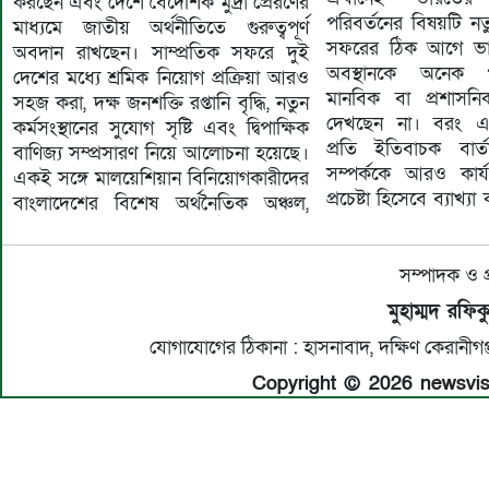
করছেন এবং দেশে বৈদেশিক মুদ্রা প্রেরণের
পরিবর্তনের বিষয়টি নত
মাধ্যমে জাতীয় অর্থনীতিতে গুরুত্বপূর্ণ
সফরের ঠিক আগে ভ
অবদান রাখছেন। সাম্প্রতিক সফরে দুই
অবস্থানকে অনেক প
দেশের মধ্যে শ্রমিক নিয়োগ প্রক্রিয়া আরও
মানবিক বা প্রশাসনিক
সহজ করা, দক্ষ জনশক্তি রপ্তানি বৃদ্ধি, নতুন
দেখছেন না। বরং এট
কর্মসংস্থানের সুযোগ সৃষ্টি এবং দ্বিপাক্ষিক
প্রতি ইতিবাচক বার্ত
বাণিজ্য সম্প্রসারণ নিয়ে আলোচনা হয়েছে।
সম্পর্ককে আরও কার
একই সঙ্গে মালয়েশিয়ান বিনিয়োগকারীদের
প্রচেষ্টা হিসেবে ব্যাখ্য
বাংলাদেশের বিশেষ অর্থনৈতিক অঞ্চল,
সম্পাদক ও প
মুহাম্মদ রফি
যোগাযোগের ঠিকানা : হাসনাবাদ, দক্ষিণ কেরান
Copyright © 2026 newsvisio