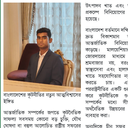
উৎপাদন খাত এবং অ
প্রকল্পে বিনিয়োগে
হয়েছে।
বাংলাদেশ বর্তমানে দক
দ্রুত বিকাশমান অ
আন্তর্জাতিক বিনি
কাড়ছে। মালয়েশিয়ার
জোরদারের মাধ্যমে
শ্রমবাজার নয়, বরং প
স্বাস্থ্যসেবা এবং হাল
খাতে সহযোগিতার নতু
করতে চায়। এটি
পররাষ্ট্রনীতির একটি গুরু
বাংলাদেশের কূটনীতির নতুন আত্মবিশ্বাসের
করে কূটনীতিকে শুধ
ইঙ্গিত
সম্পর্কের মধ্যে স
অর্থনৈতিক উন্নয়নের
আন্তর্জাতিক সম্পর্কের জগতে কূটনৈতিক
ব্যবহার করা।
সাফল্য সবসময় কোনো বড় চুক্তি, যৌথ
ঘোষণা বা বহুল আলোচিত রাষ্ট্রীয় সফরের
অন্যদিকে চীন সফ