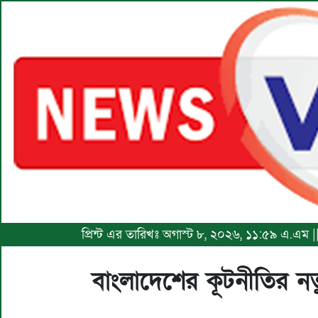
প্রিন্ট এর তারিখঃ অগাস্ট ৮, ২০২৬, ১১:৫৯ এ.এম 
বাংলাদেশের কূটনীতির নতু