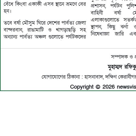
বেঁধে কিংবা একাকী এসব স্থানে ভ্রমণে বের
প্রশাসন, পর্যটন পু
হন।
বাহিনী বর্ষা মৌস
এলাকাগুলোতে সতর্কত
তবে বর্ষা মৌসুম ঘিরে দেশের পার্বত্য জেলা
স্থাপন, কিছু ঝর্ণা 
বান্দরবান, রাঙামাটি ও খাগড়াছড়ি সহ
নিষেধাজ্ঞা জারি এব
অন্যান্য পার্বত্য অঞ্চল গুলোতে পর্যটকদের
সম্পাদক ও প
মুহাম্মদ রফি
যোগাযোগের ঠিকানা : হাসনাবাদ, দক্ষিণ কেরান
Copyright © 2026 newsvisio