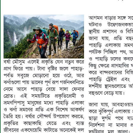
আগমন বাড়ার সঙ্গে সঙ্গ
ঘটনাও উদ্বেগজনকভাব
স্থানীয় প্রশাসন ও বিভি
জানা যায়, প্রতি বছ
পাহাড়ি এলাকায় ভ্রম
পর্যটক পিচ্ছিল পথ, 
ও পাহাড়ি ঢলের কব
বর্ষা মৌসুম এলেই প্রকৃতি যেন নতুন করে
কিছু ক্ষেত্রে প্রাণহান
প্রাণ ফিরে পায়। টানা বৃষ্টির জলে পাহাড়-
করে বান্দরবানের বিভিন
পর্বত সবুজে মোড়ানো হয়ে ওঠে, আর
পাহাড়ি ট্রেইল এবং 
ঝর্ণাগুলো পায় তাদের পূর্ণ রূপ গর্জনধ্বনিতে
দর্শনীয় স্থানগুলোতে অ
নেমে আসে পাহাড় বেয়ে সাদা ফেনার
বহুগুণে বেড়ে যায়।
স্রোত। এই সময়টিতে প্রকৃতিপ্রেমী ও
ভ্রমণপিপাসু মানুষের মধ্যে পাহাড়ি এলাকা
জানা যায়, আবহাওয়ার
ও ঝর্ণা ভ্রমণের প্রতি এক বিশেষ আকর্ষণ
করে ঝুঁকিপূর্ণ এলাকায় প
তৈরি হয়। বর্ষার সৌন্দর্য উপভোগ করতে,
ছাড়া দুর্গম পথে যাত
প্রকৃতির কাছাকাছি যেতে এবং ব্যস্ত
নির্দেশনা না মানার 
জীবনের একঘেয়েমি কাটাতে অনেকেই দল
দুর্ঘটনার মূল কারণ