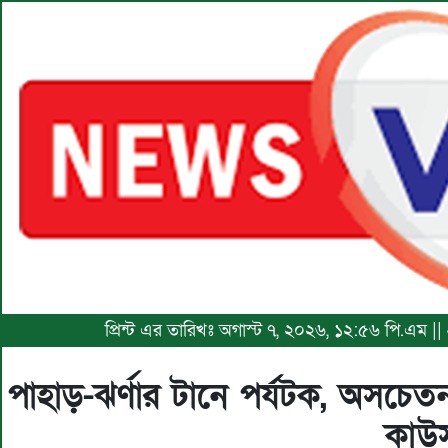
প্রিন্ট এর তারিখঃ অগাস্ট ৭, ২০২৬, ১২:৫৬ পি.এম |
পাহাড়-ঝর্ণার টানে পর্যটক, অসচেতন 
কাউ