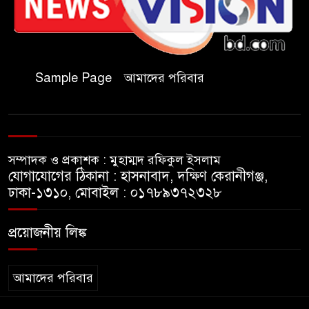
কমিটির সভাপতি নির্বাচিত মো.
আবদুল আলিম
জুলাই আন্দোলন হয়েছিল
Sample Page
আমাদের পরিবার
ফ্যাসিবাদী সমাজব্যবস্থার
মূলোৎপাটনের লক্ষ্যে; ইবিসাস
সভাপতি
সম্পাদক ও প্রকাশক : মুহাম্মদ রফিকুল ইসলাম
যথাযথ মর্যাদায় ‘জুলাই দিবস’
যোগাযোগের ঠিকানা : হাসনাবাদ, দক্ষিণ কেরানীগঞ্জ,
পালন করছে তানযীমুল উম্মাহ
ঢাকা-১৩১০, মোবাইল : ০১৭৮৯৩৭২৩২৮
আলিম মাদ্রাসা
প্রয়োজনীয় লিঙ্ক
জুলাই গণঅভ্যুত্থান দিবসে কুবি
ছাত্রদলের পরিচ্ছন্নতা ও বৃক্ষরোপণ
কর্মসূচি
আমাদের পরিবার
রাষ্ট্রবিরোধী গোপন কর্মকাণ্ডে’র দায়ে