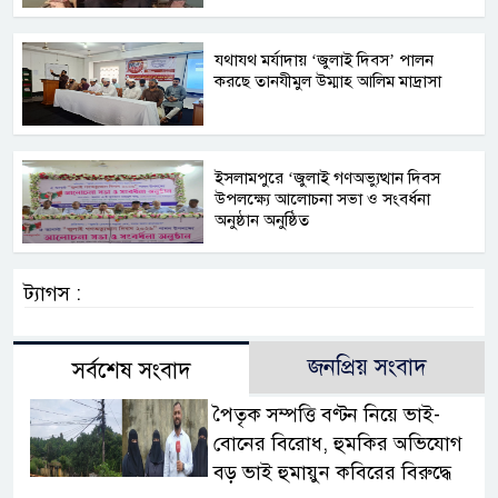
যথাযথ মর্যাদায় ‘জুলাই দিবস’ পালন
করছে তানযীমুল উম্মাহ আলিম মাদ্রাসা
ইসলামপুরে ‘জুলাই গণঅভ্যুত্থান দিবস
উপলক্ষ্যে আলোচনা সভা ও সংবর্ধনা
অনুষ্ঠান অনুষ্ঠিত
ট্যাগস :
জনপ্রিয় সংবাদ
সর্বশেষ সংবাদ
পৈতৃক সম্পত্তি বণ্টন নিয়ে ভাই-
বোনের বিরোধ, হুমকির অভিযোগ
বড় ভাই হুমায়ুন কবিরের বিরুদ্ধে