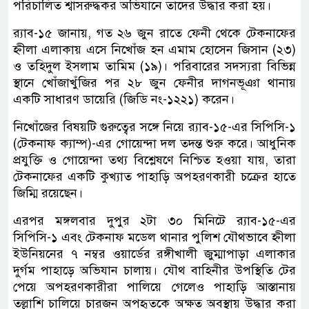
পরিচালিত শ্বাসরুদ্ধকর অভিযানে তাদের উদ্ধার করা হয়।
র‌্যাব-১৫ জানায়, গত ২৬ জুন রাতে ফেনী থেকে টেকনাফের
হ্নীলা এলাকায় এসে নিখোঁজ হন এমাম হোসেন জিসান (২৩)
ও তহিদুল ইসলাম তামিম (১৯)। পরিবারের সদস্যরা বিভিন্ন
স্থানে খোঁজাখুঁজির পর ২৮ জুন ফেনীর দাগনভূঞা থানায়
একটি সাধারণ ডায়েরি (জিডি নং-১২২১) করেন।
নিখোঁজের বিষয়টি গুরুত্বের সঙ্গে নিয়ে র‌্যাব-১৫-এর সিপিসি-১
(টেকনাফ ক্যাম্প)-এর গোয়েন্দা দল তদন্ত শুরু করে। আধুনিক
প্রযুক্তি ও গোয়েন্দা তথ্য বিশ্লেষণে নিশ্চিত হওয়া যায়, তারা
টেকনাফের একটি কুখ্যাত পাহাড়ি অপহরণকারী চক্রের হাতে
জিম্মি রয়েছেন।
এরপর মঙ্গলবার দুপুর ২টা ৩০ মিনিটে র‌্যাব-১৫-এর
সিপিসি-১ এবং টেকনাফ মডেল থানার পুলিশ যৌথভাবে হ্নীলা
ইউনিয়নের ৭ নম্বর ওয়ার্ডের রঙ্গীখালী জুম্মাপাড়া এলাকার
দুর্গম পাহাড়ে অভিযান চালায়। যৌথ বাহিনীর উপস্থিতি টের
পেয়ে অপহরণকারীরা পালিয়ে গেলেও পাহাড়ি আস্তানায়
তল্লাশি চালিয়ে চারজন অপহৃতকে অক্ষত অবস্থায় উদ্ধার করা