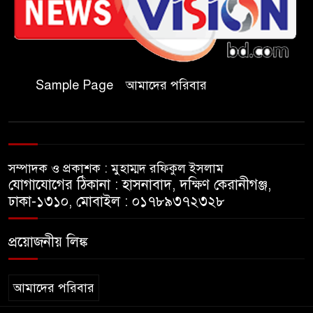
জুলাই গণঅভ্যুত্থান দিবসে কুবি
ছাত্রদলের পরিচ্ছন্নতা ও বৃক্ষরোপণ
কর্মসূচি
Sample Page
আমাদের পরিবার
রাষ্ট্রবিরোধী গোপন কর্মকাণ্ডে’র দায়ে
ইবির ৪৪ শিক্ষকের বিরুদ্ধে তদন্ত
কমিটি
সম্পাদক ও প্রকাশক : মুহাম্মদ রফিকুল ইসলাম
ইসলামপুরে ‘জুলাই গণঅভ্যুত্থান
যোগাযোগের ঠিকানা : হাসনাবাদ, দক্ষিণ কেরানীগঞ্জ,
দিবস উপলক্ষ্যে আলোচনা সভা ও
ঢাকা-১৩১০, মোবাইল : ০১৭৮৯৩৭২৩২৮
সংবর্ধনা অনুষ্ঠান অনুষ্ঠিত
প্রয়োজনীয় লিঙ্ক
গণভোটের রায় জুলাই সনদ
বাস্তবায়নের আহ্বান,ইসলামপুরে
জামায়াতের গণমিছিল ও সমাবেশ
আমাদের পরিবার