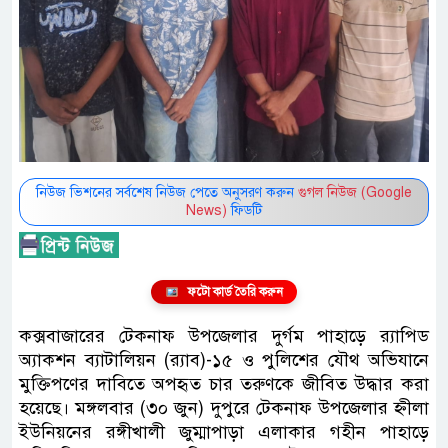
নিউজ ভিশনের সর্বশেষ নিউজ পেতে অনুসরণ করুন
গুগল নিউজ (Google
News)
ফিডটি
ফটো কার্ড তৈরি করুন
কক্সবাজারের টেকনাফ উপজেলার দুর্গম পাহাড়ে র‌্যাপিড
অ্যাকশন ব্যাটালিয়ন (র‌্যাব)-১৫ ও পুলিশের যৌথ অভিযানে
মুক্তিপণের দাবিতে অপহৃত চার তরুণকে জীবিত উদ্ধার করা
হয়েছে। মঙ্গলবার (৩০ জুন) দুপুরে টেকনাফ উপজেলার হ্নীলা
ইউনিয়নের রঙ্গীখালী জুম্মাপাড়া এলাকার গহীন পাহাড়ে