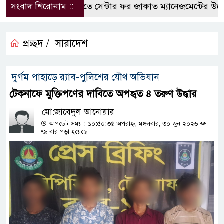
সংবাদ শিরোনাম ::
কুবিতে সেন্টার ফর জাকাত ম্যানেজমেন্টের উদ্যোগে 
প্রচ্ছদ /
সারাদেশ
দুর্গম পাহাড়ে র‌্যাব-পুলিশের যৌথ অভিযান
টেকনাফে মুক্তিপণের দাবিতে অপহৃত ৪ তরুণ উদ্ধার
মো:জাবেদুল আনোয়ার
আপডেট সময় : ১০:৫০:৩৫ অপরাহ্ন, মঙ্গলবার, ৩০ জুন ২০২৬
৭৯ বার পড়া হয়েছে