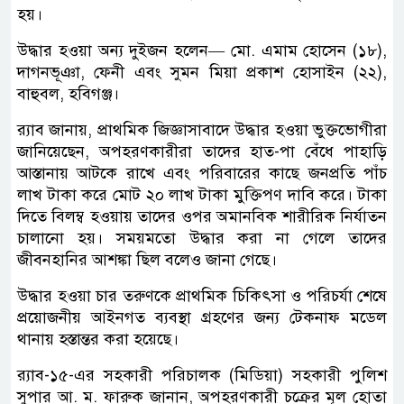
হয়।
উদ্ধার হওয়া অন্য দুইজন হলেন— মো. এমাম হোসেন (১৮),
দাগনভূঞা, ফেনী এবং সুমন মিয়া প্রকাশ হোসাইন (২২),
বাহুবল, হবিগঞ্জ।
র‌্যাব জানায়, প্রাথমিক জিজ্ঞাসাবাদে উদ্ধার হওয়া ভুক্তভোগীরা
জানিয়েছেন, অপহরণকারীরা তাদের হাত-পা বেঁধে পাহাড়ি
আস্তানায় আটকে রাখে এবং পরিবারের কাছে জনপ্রতি পাঁচ
লাখ টাকা করে মোট ২০ লাখ টাকা মুক্তিপণ দাবি করে। টাকা
দিতে বিলম্ব হওয়ায় তাদের ওপর অমানবিক শারীরিক নির্যাতন
চালানো হয়। সময়মতো উদ্ধার করা না গেলে তাদের
জীবনহানির আশঙ্কা ছিল বলেও জানা গেছে।
উদ্ধার হওয়া চার তরুণকে প্রাথমিক চিকিৎসা ও পরিচর্যা শেষে
প্রয়োজনীয় আইনগত ব্যবস্থা গ্রহণের জন্য টেকনাফ মডেল
থানায় হস্তান্তর করা হয়েছে।
র‌্যাব-১৫-এর সহকারী পরিচালক (মিডিয়া) সহকারী পুলিশ
সুপার আ. ম. ফারুক জানান, অপহরণকারী চক্রের মূল হোতা