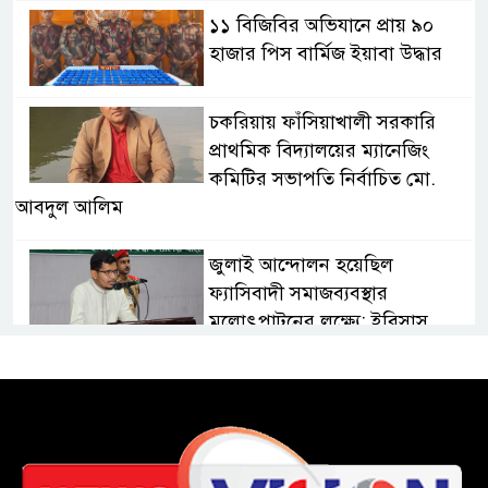
১১ বিজিবির অভিযানে প্রায় ৯০
হাজার পিস বার্মিজ ইয়াবা উদ্ধার
চকরিয়ায় ফাঁসিয়াখালী সরকারি
প্রাথমিক বিদ্যালয়ের ম্যানেজিং
কমিটির সভাপতি নির্বাচিত মো.
আবদুল আলিম
জুলাই আন্দোলন হয়েছিল
ফ্যাসিবাদী সমাজব্যবস্থার
মূলোৎপাটনের লক্ষ্যে; ইবিসাস
সভাপতি
যথাযথ মর্যাদায় ‘জুলাই দিবস’
পালন করছে তানযীমুল উম্মাহ
আলিম মাদ্রাসা