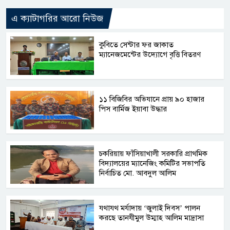
এ ক্যাটাগরির আরো নিউজ
কুবিতে সেন্টার ফর জাকাত
ম্যানেজমেন্টের উদ্যোগে বৃত্তি বিতরণ
১১ বিজিবির অভিযানে প্রায় ৯০ হাজার
পিস বার্মিজ ইয়াবা উদ্ধার
চকরিয়ায় ফাঁসিয়াখালী সরকারি প্রাথমিক
বিদ্যালয়ের ম্যানেজিং কমিটির সভাপতি
নির্বাচিত মো. আবদুল আলিম
যথাযথ মর্যাদায় ‘জুলাই দিবস’ পালন
করছে তানযীমুল উম্মাহ আলিম মাদ্রাসা