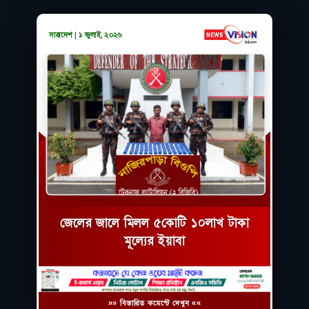
সারাদেশ | ১ জুলাই, ২০২৬
জেলের জালে মিলল ৫কোটি ১০লাখ টাকা
মূল্যের ইয়াবা
»» বিস্তারিত কমেন্টে দেখুন ««