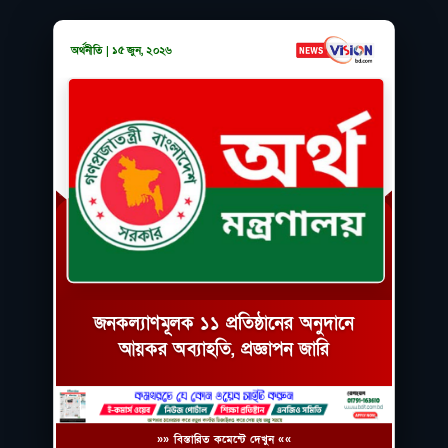
অর্থনীতি | ১৫ জুন, ২০২৬
জনকল্যাণমূলক ১১ প্রতিষ্ঠানের অনুদানে
আয়কর অব্যাহতি, প্রজ্ঞাপন জারি
»» বিস্তারিত কমেন্টে দেখুন ««