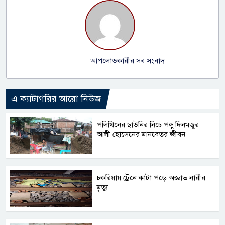
আপলোডকারীর সব সংবাদ
এ ক্যাটাগরির আরো নিউজ
পলিথিনের ছাউনির নিচে পঙ্গু দিনমজুর
আলী হোসেনের মানবেতর জীবন
চকরিয়ায় ট্রেনে কাটা পড়ে অজ্ঞাত নারীর
মৃত্যু