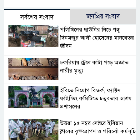
জনপ্রিয় সংবাদ
সর্বশেষ সংবাদ
পলিথিনের ছাউনির নিচে পঙ্গু
দিনমজুর আলী হোসেনের মানবেতর
জীবন
চকরিয়ায় ট্রেনে কাটা পড়ে অজ্ঞাত
নারীর মৃত্যু
ইবিতে নিয়োগ বিতর্ক, ফ্যাক্টস
ফাইন্ডিং কমিটিতে চতুরতার আশ্রয়
প্রশাসনের
উত্তরা ১৫ নম্বর সেক্টরে ইবিয়ান
ক্লাবের বৃক্ষরোপণ ও পরিচর্যা কর্মসূচি