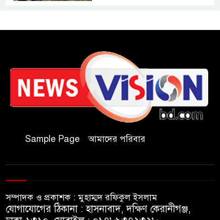
রাষ্ট্রপতি নির্বাচনে অংশ নেবে
জামায়াত
কাল মহেশখালী দিয়ে শুরু
প্রধানমন্ত্রীর চট্টগ্রাম সফর
হল দখল করে অছাত্র ও সন্ত্রাসীদের
অভয়ারণ্য করা যাবে না-শিবির
সভাপতি
Sample Page
আমাদের পরিবার
বিমানবাহিনীতে অফিসার ক্যাডেট
পদে চাকরি
সম্পাদক ও প্রকাশক : মুহাম্মদ রফিকুল ইসলাম
মেসির বাবা না ফেরার দেশে
যোগাযোগের ঠিকানা : হাসনাবাদ, দক্ষিণ কেরানীগঞ্জ,