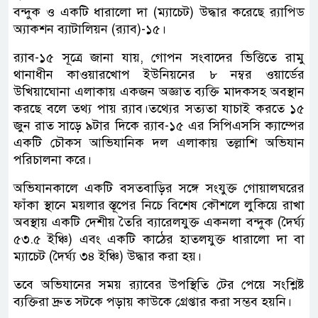
বন্দুক ও একটি ধারালো দা (ম্যাচেট) উদ্ধার করেছে র‌্যাপিড
অ্যাকশন ব্যাটালিয়ন (র‌্যাব)-১৫।
র‌্যাব-১৫ সূত্রে জানা যায়, গোপন সংবাদের ভিত্তিতে রামু
থানাধীন কাওয়ারখোপ ইউনিয়নের ৮ নম্বর ওয়ার্ডের
উখিয়াঘোনা এলাকায় একজন অজ্ঞাত ব্যক্তি মাদকসহ অবস্থান
করছে বলে তথ্য পায় র‌্যাব।তথ্যের সত্যতা যাচাই করতে ১৫
জুন রাত সাড়ে ৯টার দিকে র‌্যাব-১৫ এর সিপিএসসি ক্যাম্পের
একটি চৌকস আভিযানিক দল এলাকায় তল্লাশি অভিযান
পরিচালনা করে।
অভিযানকালে একটি বসতবাড়ির সঙ্গে সংযুক্ত গোয়ালঘরের
ফাঁকা স্থানে ময়লার স্তূপের নিচে বিশেষ কৌশলে লুকিয়ে রাখা
অবস্থায় একটি দেশীয় তৈরি ব্যারেলযুক্ত একনলা বন্দুক (দৈর্ঘ্য
৫৩.৫ ইঞ্চি) এবং একটি কাঠের হাতলযুক্ত ধারালো দা বা
ম্যাচেট (দৈর্ঘ্য ৩৪ ইঞ্চি) উদ্ধার করা হয়।
তবে অভিযানের সময় র‌্যাবের উপস্থিতি টের পেয়ে সংশ্লিষ্ট
ব্যক্তিরা দ্রুত সটকে পড়ায় কাউকে গ্রেপ্তার করা সম্ভব হয়নি।