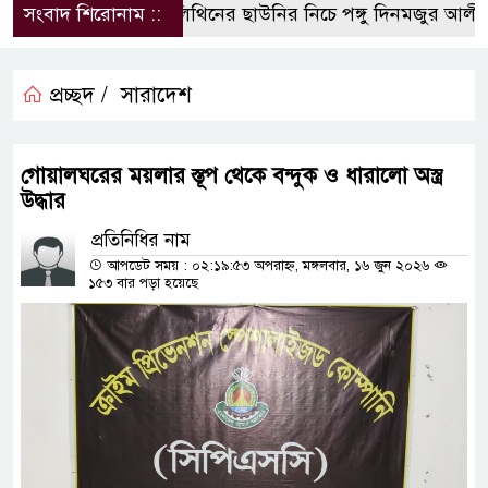
সংবাদ শিরোনাম ::
পলিথিনের ছাউনির নিচে পঙ্গু দিনমজুর আলী হ
প্রচ্ছদ /
সারাদেশ
গোয়ালঘরের ময়লার স্তূপ থেকে বন্দুক ও ধারালো অস্ত্র
উদ্ধার
প্রতিনিধির নাম
আপডেট সময় : ০২:১৯:৫৩ অপরাহ্ন, মঙ্গলবার, ১৬ জুন ২০২৬
১৫৩ বার পড়া হয়েছে