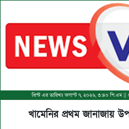
প্রিন্ট এর তারিখঃ অগাস্ট ৭, ২০২৬, ৩:৪০ পি.এম |
খামেনির প্রথম জানাজায় উপস