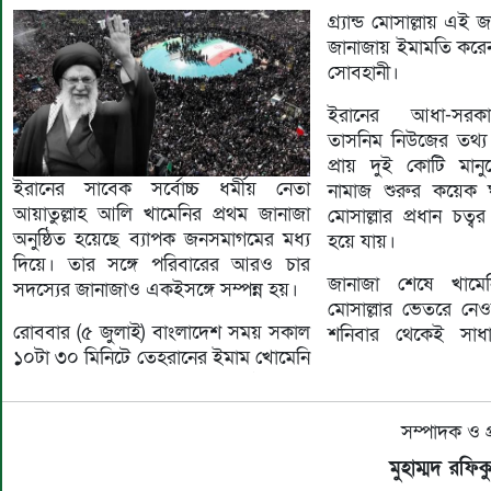
গ্র্যান্ড মোসাল্লায় এই 
জানাজায় ইমামতি করেন
সোবহানী।
ইরানের আধা-সরকা
তাসনিম নিউজের তথ্য 
প্রায় দুই কোটি মান
ইরানের সাবেক সর্বোচ্চ ধর্মীয় নেতা
নামাজ শুরুর কয়েক ঘণ্
আয়াতুল্লাহ আলি খামেনির প্রথম জানাজা
মোসাল্লার প্রধান চত্ব
অনুষ্ঠিত হয়েছে ব্যাপক জনসমাগমের মধ্য
হয়ে যায়।
দিয়ে। তার সঙ্গে পরিবারের আরও চার
জানাজা শেষে খামেনি
সদস্যের জানাজাও একইসঙ্গে সম্পন্ন হয়।
মোসাল্লার ভেতরে ন
রোববার (৫ জুলাই) বাংলাদেশ সময় সকাল
শনিবার থেকেই সাধারণ
১০টা ৩০ মিনিটে তেহরানের ইমাম খোমেনি
সম্পাদক ও প
মুহাম্মদ রফি