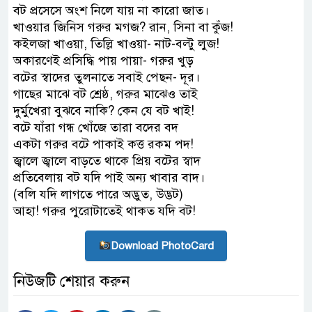
বট প্রসেসে অংশ নিলে যায় না কারো জাত।
খাওয়ার জিনিস গরুর মগজ? রান, সিনা বা কুঁজ!
কইলজা খাওয়া, তিল্লি খাওয়া- নাট-বল্টু লুজ!
অকারণেই প্রসিদ্ধি পায় পায়া- গরুর খুড়
বটের স্বাদের তুলনাতে সবাই পেছন- দূর।
গাছের মাঝে বট শ্রেষ্ঠ, গরুর মাঝেও তাই
দুর্মুখেরা বুঝবে নাকি? কেন যে বট খাই!
বটে যাঁরা গন্ধ খোঁজে তারা বদের বদ
একটা গরুর বটে পাকাই কত্ত রকম পদ!
জ্বালে জ্বালে বাড়তে থাকে প্রিয় বটের স্বাদ
প্রতিবেলায় বট যদি পাই অন্য খাবার বাদ।
(বলি যদি লাগতে পারে অদ্ভুত, উদ্ভট)
আহা! গরুর পুরোটাতেই থাকত যদি বট!
Download PhotoCard
নিউজটি শেয়ার করুন