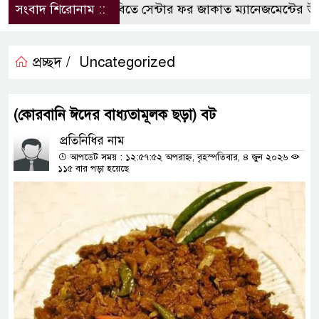
সংবাদ শিরোনাম ::
কুবিতে সেন্টার ফর জাকাত ম্যানেজমেন্টের উদ্যোগ
প্রচ্ছদ /
Uncategorized
(কোরবানি ঈদের বাধ্যতামূলক ছড়া) বট
প্রতিনিধির নাম
আপডেট সময় : ১২:৫৭:৫২ অপরাহ্ন, বৃহস্পতিবার, ৪ জুন ২০২৬
১১৫ বার পড়া হয়েছে