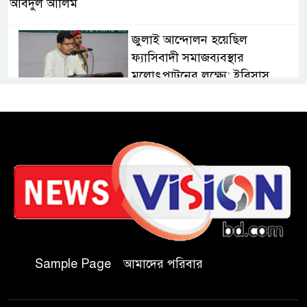
আবদুল আলিম
জুলাই আন্দোলন হয়েছিল
ফ্যাসিবাদী সমাজব্যবস্থার
মূলোৎপাটনের লক্ষ্যে; ইবিসাস
সভাপতি
যথাযথ মর্যাদায় ‘জুলাই দিবস’
পালন করছে তানযীমুল উম্মাহ
আলিম মাদ্রাসা
জুলাই গণঅভ্যুত্থান দিবসে কুবি
ছাত্রদলের পরিচ্ছন্নতা ও বৃক্ষরোপণ
কর্মসূচি
Sample Page
আমাদের পরিবার
রাষ্ট্রবিরোধী গোপন কর্মকাণ্ডে’র দায়ে
ইবির ৪৪ শিক্ষকের বিরুদ্ধে তদন্ত