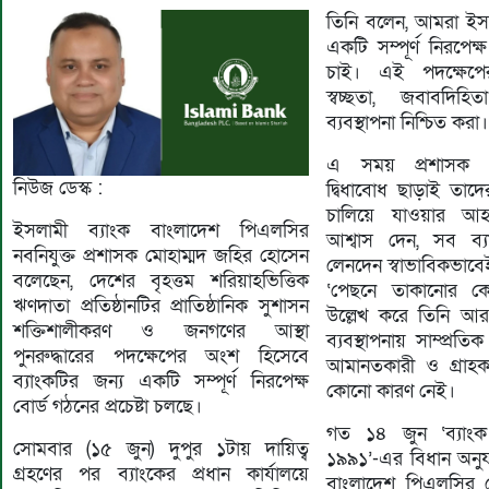
তিনি বলেন, আমরা ইসল
একটি সম্পূর্ণ নিরপেক
চাই। এই পদক্ষেপের 
স্বচ্ছতা, জবাবদিহ
ব্যবস্থাপনা নিশ্চিত করা।
এ সময় প্রশাসক গ
নিউজ ডেস্ক :
দ্বিধাবোধ ছাড়াই তাদের
চালিয়ে যাওয়ার আহ
ইসলামী ব্যাংক বাংলাদেশ পিএলসির
আশ্বাস দেন, সব ব্যা
নবনিযুক্ত প্রশাসক মোহাম্মদ জহির হোসেন
লেনদেন স্বাভাবিকভাব
বলেছেন, দেশের বৃহত্তম শরিয়াহভিত্তিক
‘পেছনে তাকানোর ক
ঋণদাতা প্রতিষ্ঠানটির প্রাতিষ্ঠানিক সুশাসন
উল্লেখ করে তিনি আর
শক্তিশালীকরণ ও জনগণের আস্থা
ব্যবস্থাপনায় সাম্প্রত
পুনরুদ্ধারের পদক্ষেপের অংশ হিসেবে
আমানতকারী ও গ্রাহকদ
ব্যাংকটির জন্য একটি সম্পূর্ণ নিরপেক্ষ
কোনো কারণ নেই।
বোর্ড গঠনের প্রচেষ্টা চলছে।
গত ১৪ জুন ‘ব্যাংক
সোমবার (১৫ জুন) দুপুর ১টায় দায়িত্ব
১৯৯১’-এর বিধান অনুয
গ্রহণের পর ব্যাংকের প্রধান কার্যালয়ে
বাংলাদেশ পিএলসির চ