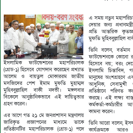
এ সময় নতুন মহাপরিচা
দেয়ার জন্য প্রধানমন্
প্রতি আন্তরিক কৃতজ
মুফতি মুহিব্বুল্লাহিল ব
তিনি বলেন, বর্তমা
ফাউন্ডেশনকে কোনো র
ইসলামিক ফাউন্ডেশনের মহাপরিচালক
হিসেবে নয়; বরং দে
(গ্রেড-১) হিসেবে যোগদান করেছেন প্রখ্যাত
ইসলামি চিন্তাবিদ, গ
আলেম ও বায়তুল মোকাররম জাতীয়
মানুষের অংশগ্রহণে এ
মসজিদের পেশ ইমাম মুফতি মুহাম্মদ
আধুনিক, সেবামুখী 
মুহিব্বুল্লাহিল বাকী নদভী। মঙ্গলবার
প্রতিষ্ঠানে পরিণত ক
বিকেলে আনুষ্ঠানিকভাবে এই দায়িত্বভার
করছে। এই লক্ষ্য বাস
গ্রহণ করেন।
কর্মকর্তা-কর্মচারীর
কামনা করেন।
এর আগে গত ২১ মে জনপ্রশাসন মন্ত্রণালয়
জারিকৃত প্রজ্ঞাপনের মাধ্যমে তাকে
তিনি আরো বলেন, ইসল
প্রতিষ্ঠানটির মহাপরিচালক (গ্রেড-১) পদে
কার্যক্রমকে আরও গ