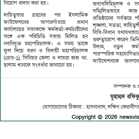
নিয়োগ প্রদান করা হয়।
জবাবদিহিমূলক ও স
সম্মিলিতভাবে ক
দায়িত্বভার গ্রহণের পর ইসলামিক
প্রতিষ্ঠানের সর্বস্তরে প
ফাউন্ডেশনের আগারগাঁওয়ে প্রধান
শৃঙ্খলা, সততা, দায়িত
কার্যালয়ের সভাকক্ষে কর্মকর্তা-কর্মচারীদের
বিধি-বিধান যথাযথভা
সঙ্গে এক পরিচিতি সভায় মিলিত হন
গুরুত্বারোপ করেন তিন
নবনিযুক্ত মহাপরিচালক। এ সময় তাকে
উদ্যম, নতুন কর্
ফুল দিয়ে বরণ ও বিদায়ী মহাপরিচালক
পারস্পরিক সহযোগিতার
(গ্রেড-১), সিনিয়র জেলা ও দায়রা জজ আ.
ফাউন্ডেশনকে জনগ
ছালাম খানকে সংবর্ধনা জানানো হয়।
সম্পাদক ও প
মুহাম্মদ রফি
যোগাযোগের ঠিকানা : হাসনাবাদ, দক্ষিণ কেরান
Copyright © 2026 newsvisio