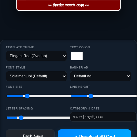
»» বিস্তারিত কমেন্টে দেখুন ««
TEMPLATE THEME
TEXT COLOR
FONT STYLE
BANNER AD
FONT SIZE
LINE HEIGHT
LETTER SPACING
CATEGORY & DATE
← Back News
☁ Download HD Card