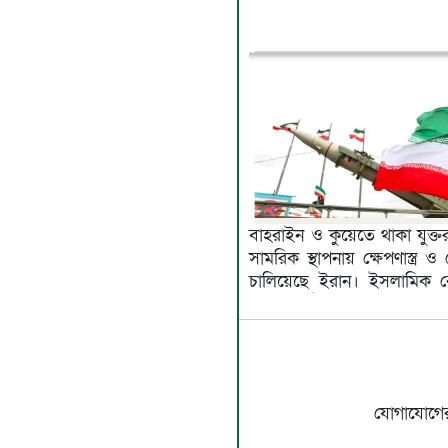
বাহরাইন ও কুয়েতে থাকা যুক্তরা
সামরিক স্থাপনায় ক্ষেপণাস্ত্র ও
চালিয়েছে ইরান। ইসলামিক রে
যোগাযোগের