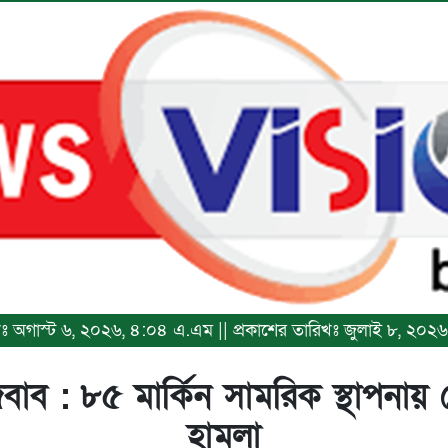
রিখঃ অগাস্ট ৬, ২০২৬, ৪:০৪ এ.এম || প্রকাশের তারিখঃ জুলাই ৮, ২০২
াব : ৮৫ মার্কিন সামরিক স্থাপনায় ক্ষ
হামলা