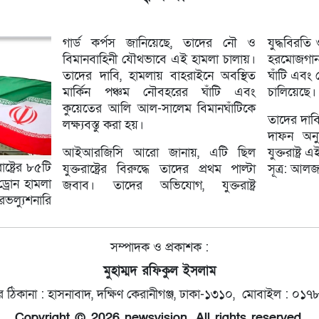
গার্ড কর্পস জানিয়েছে, তাদের নৌ ও
যুদ্ধবিরতি
বিমানবাহিনী যৌথভাবে এই হামলা চালায়।
হরমোজগান
তাদের দাবি, হামলায় বাহরাইনে অবস্থিত
ঘাঁটি এবং 
মার্কিন পঞ্চম নৌবহরের ঘাঁটি এবং
চালিয়েছে।
কুয়েতের আলি আল-সালেম বিমানঘাঁটিকে
তাদের দাবি
লক্ষ্যবস্তু করা হয়।
দাফন অনুষ
আইআরজিসি আরো জানায়, এটি ছিল
যুক্তরাষ্ট্র
ষ্ট্রের ৮৫টি
যুক্তরাষ্ট্রের বিরুদ্ধে তাদের প্রথম পাল্টা
সূত্র: আলজ
 ড্রোন হামলা
জবাব। তাদের অভিযোগ, যুক্তরাষ্ট্র
ভল্যুশনারি
সম্পাদক ও প্রকাশক :
মুহাম্মদ রফিকুল ইসলাম
 ঠিকানা : হাসনাবাদ, দক্ষিণ কেরানীগঞ্জ, ঢাকা-১৩১০, মোবাইল : ০
Copyright © 2026 newsvision. All rights reserved.