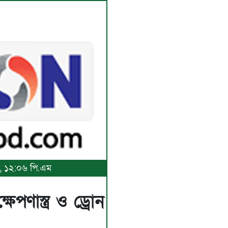
৬, ১২:০৬ পি.এম
েপণাস্ত্র ও ড্রোন