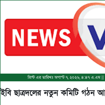
প্রিন্ট এর তারিখঃ অগাস্ট ৭, ২০২৬, ৪:৪৭ এ.এম |
ইবি ছাত্রদলের নতুন কমিটি গঠন আ