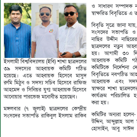
ও সাধারণ সম্পাদক না
স্বাক্ষরিত বিবৃতিতে এ 
বিবৃতি সূত্রে জানা যায়,
সংসদের সভাপতি ও 
নাছির উদ্দীন নাছির
ছাত্রদলের নতুন আহ্
হয়। আগামী ৩০ দিনের
আহ্বায়ক কমিটি গ
ইসলামী বিশ্ববিদ্যালয় (ইবি) শাখা ছাত্রদলের
কমিটিকে নির্দেশনা 
৩৯ সদস্যের আহ্বায়ক কমিটি গঠিত
বিবৃতিতে নবগঠিত আহ্ব
হয়েছে। এতে আহ্বায়ক হিসেবে মাসুদ
আহ্বায়ক এবং সদস
রুমি মিঠুন ও সদস্য সচিব হিসেবে রাফিজ
স্বাক্ষরে শাখা ছাত্র
আহমেদ ও সিনিয়র যুগ্ম আহ্বায়ক হিসেবে
কার্যক্রম পরিচালিত 
আনোয়ার পারভেজ মনোনীত হয়েছেন।
করা হয়।
মঙ্গলবার (৭ জুলাই) ছাত্রদলের কেন্দ্রীয়
কমিটির অন্যরা হলেন- 
সংসদের সভাপতি রাকিবুল ইসলাম রাকিব
উদ্দিন, আব্দুল্লাহ আল
হোসাইন, আবু সাঈদ র