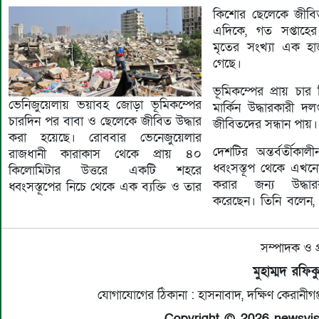
কিশোর ছেলেকে জীবিত
এদিকে, গত সপ্তাহের
মৃতের সংখ্যা এক হা
গেছে।
ভূমিকম্পের প্রায় চ
ভেনিজুয়েলায় ভয়াবহ জোড়া ভূমিকম্পের
মার্কিন উদ্ধারকারী দ
চারদিন পর বাবা ও ছেলেকে জীবিত উদ্ধার
জীবিতদের সন্ধান পায়।
করা হয়েছে। রোববার ভেনেজুয়েলার
দেশটির অন্তর্বর্তীকা
রাজধানী কারাকাস থেকে প্রায় ৪০
ধ্বংসস্তূপ থেকে এখন
কিলোমিটার উত্তরে একটি শহরে
করার জন্য উদ্ধারক
ধ্বংসস্তূপের নিচে থেকে এক ব্যক্তি ও তার
করেছেন। তিনি বলেন
সম্পাদক ও প
মুহাম্মদ রফি
যোগাযোগের ঠিকানা : হাসনাবাদ, দক্ষিণ কেরান
Copyright © 2026 newsvisio