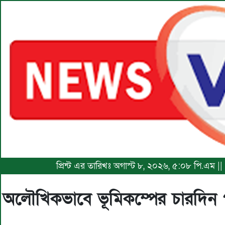
প্রিন্ট এর তারিখঃ অগাস্ট ৮, ২০২৬, ৫:০৮ পি.এম |
অলৌখিকভাবে ভূমিকম্পের চারদিন 